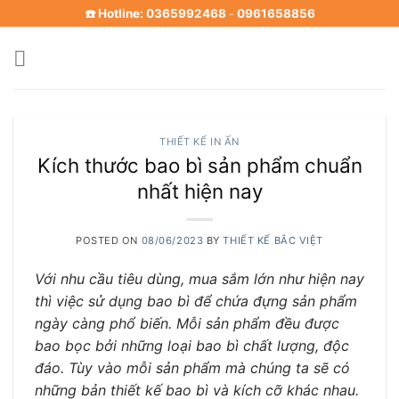
Skip
☎️ Hotline: 0365992468
0961658856
-
to
content
THIẾT KẾ IN ẤN
Kích thước bao bì sản phẩm chuẩn
nhất hiện nay
POSTED ON
08/06/2023
BY
THIẾT KẾ BẮC VIỆT
Với nhu cầu tiêu dùng, mua sắm lớn như hiện nay
thì việc sử dụng bao bì để chứa đựng sản phẩm
ngày càng phổ biến. Mỗi sản phẩm đều được
bao bọc bởi những loại bao bì chất lượng, độc
đáo. Tùy vào mỗi sản phẩm mà chúng ta sẽ có
những bản thiết kế bao bì và kích cỡ khác nhau.