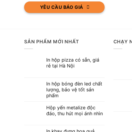
YÊU CẦU BÁO GIÁ
SẢN PHẨM MỚI NHẤT
CHẠY 
In hộp pizza có sẵn, giá
rẻ tại Hà Nội
In hộp bóng đèn led chất
lượng, bảo vệ tốt sản
phẩm
Hộp yến metalize độc
đáo, thu hút mọi ánh nhìn
In khay đựng hoa quả