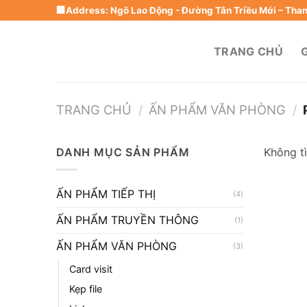
Skip
🏢Address: Ngõ Lao Động - Đường Tân Triều Mới – Thanh
to
content
TRANG CHỦ
G
TRANG CHỦ
/
ẤN PHẨM VĂN PHÒNG
/
DANH MỤC SẢN PHẨM
Không t
ẤN PHẨM TIẾP THỊ
(4)
ẤN PHẨM TRUYỀN THÔNG
(1)
ẤN PHẨM VĂN PHÒNG
(3)
Card visit
Kẹp file