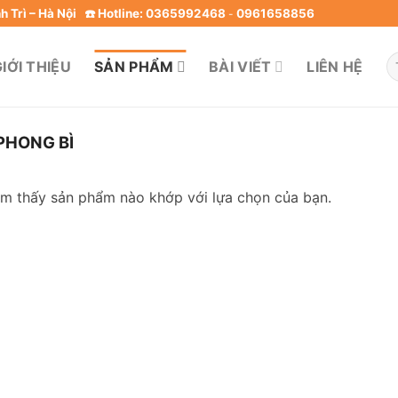
 Trì – Hà Nội
☎️ Hotline: 0365992468
0961658856
-
T
IỚI THIỆU
SẢN PHẨM
BÀI VIẾT
LIÊN HỆ
ki
PHONG BÌ
ìm thấy sản phẩm nào khớp với lựa chọn của bạn.