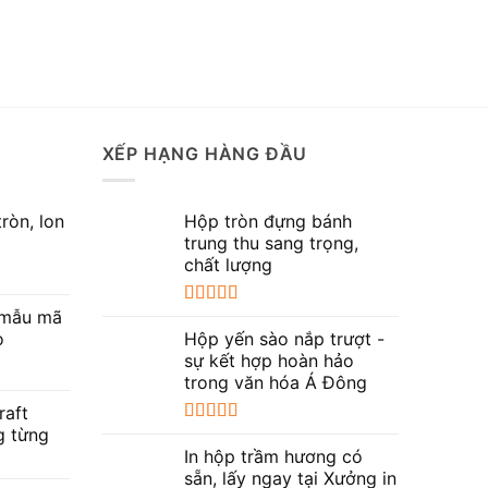
XẾP HẠNG HÀNG ĐẦU
tròn, lon
Hộp tròn đựng bánh
trung thu sang trọng,
chất lượng
 mẫu mã
Được xếp
hạng
5.00
5
o
Hộp yến sào nắp trượt -
sao
sự kết hợp hoàn hảo
trong văn hóa Á Đông
raft
g từng
Được xếp
hạng
5.00
5
In hộp trầm hương có
sao
sẵn, lấy ngay tại Xưởng in