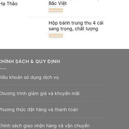
Bắc Việt
Hạ Thảo
Được xếp
hạng
5.00
5
Hộp bánh trung thu 4 cái
sao
sang trọng, chất lượng
Được xếp
hạng
5.00
5
sao
CHÍNH SÁCH & QUY ĐỊNH
Điều khoản sử dụng dịch vụ
Chương trình giảm giá và khuyến mãi
Phương thức đặt hàng và thanh toán
Chính sách giao nhận hàng và vận chuyển