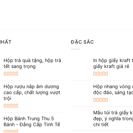
NHẤT
ĐẶC SẮC
Hộp trà quà tặng, hộp trà
In hộp giấy kraft 
tết sang trọng
giấy kraft giá rẻ
Được xếp
Được xếp
hạng
5.00
5
hạng
5.00
5
Hộp rượu nắp âm dương
Hộp nhang vòng
sao
sao
cao cấp, chất lượng vượt
độc đáo, sáng tạ
trội
Được xếp
hạng
5.00
5
Mẫu túi trà giấy k
Được xếp
sao
hạng
5.00
5
Hộp Bánh Trung Thu 5
đẹp, ý nghĩa tron
sao
Bánh - Đẳng Cấp Tinh Tế
chi tiết