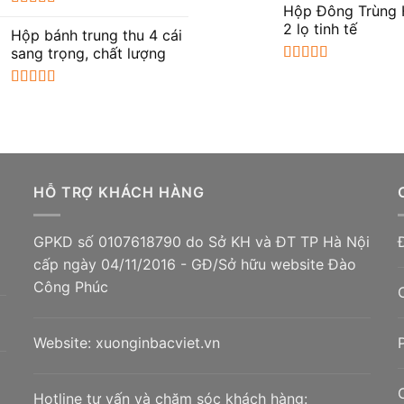
Hộp Đông Trùng 
Được xếp
2 lọ tinh tế
hạng
5.00
5
Hộp bánh trung thu 4 cái
sao
sang trọng, chất lượng
Được xếp
hạng
5.00
5
Được xếp
sao
hạng
5.00
5
sao
HỖ TRỢ KHÁCH HÀNG
GPKD số 0107618790 do Sở KH và ĐT TP Hà Nội
cấp ngày 04/11/2016 - GĐ/Sở hữu website Đào
Công Phúc
Website:
xuonginbacviet.vn
Hotline tư vấn và chăm sóc khách hàng: