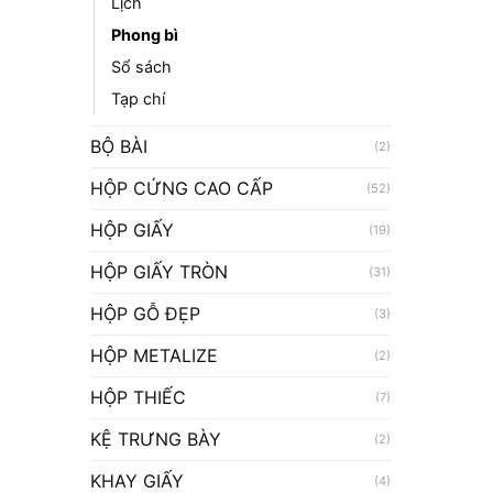
Lịch
Phong bì
Sổ sách
Tạp chí
BỘ BÀI
(2)
HỘP CỨNG CAO CẤP
(52)
HỘP GIẤY
(19)
HỘP GIẤY TRÒN
(31)
HỘP GỖ ĐẸP
(3)
HỘP METALIZE
(2)
HỘP THIẾC
(7)
KỆ TRƯNG BÀY
(2)
KHAY GIẤY
(4)