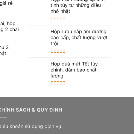
giá rẻ
sao
tinh túy từ những điều
nhỏ nhặt
g tạo ra ấn tượng tích cực khi khách hàng nhận
ai, hộp
Được xếp
g 2 chai
hạng
5.00
5
Hộp rượu nắp âm dương
sao
cao cấp, chất lượng vượt
 đánh bại trải nghiệm đặc biệt cho khách hàng,
trội
hu 3
bật
, mà còn là công cụ quảng cáo mạnh mẽ và tiêu
Được xếp
hạng
5.00
5
Hộp quà mứt Tết tùy
ng những ưu điểm trên, doanh nghiệp có thể xây
sao
chỉnh, đảm bảo chất
 hiệu quả kinh doanh và phát triển thương hiệu
lượng
Được xếp
hạng
5.00
5
sao
CHÍNH SÁCH & QUY ĐỊNH
Điều khoản sử dụng dịch vụ