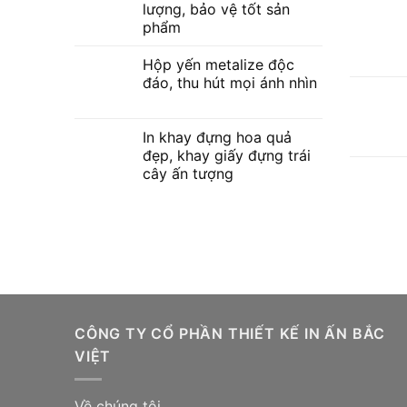
1.4. Th
lượng, bảo vệ tốt sản
phẩm
– Gây ấ
Hộp yến metalize độc
sản phẩm
đáo, thu hút mọi ánh nhìn
– Tạo t
tăng kh
In khay đựng hoa quả
đẹp, khay giấy đựng trái
cây ấn tượng
Những 
biểu ch
dựng lò
trong th
CÔNG TY CỔ PHẦN THIẾT KẾ IN ẤN BẮC
VIỆT
Về chúng tôi