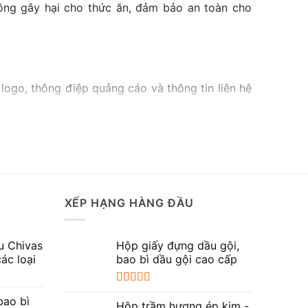
không gây hại cho thức ăn, đảm bảo an toàn cho
logo, thông điệp quảng cáo và thông tin liên hệ
a hộp giấy gây ấn tượng tốt đẹp đối với khách
XẾP HẠNG HÀNG ĐẦU
o thể hiện sự chuyên nghiệp và sự quan tâm đến
ch hàng.
u Chivas
Hộp giấy đựng dầu gội,
ác loại
bao bì dầu gội cao cấp
p giấy đẹp và chất lượng góp phần xây dựng hình
Được xếp
bao bì
hạng
5.00
5
Hộp trầm hương ép kim -