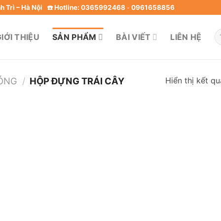
 Trì – Hà Nội
☎️ Hotline: 0365992468
0961658856
-
T
IỚI THIỆU
SẢN PHẨM
BÀI VIẾT
LIÊN HỆ
ki
Hiển thị kết q
SÓNG
/
HỘP ĐỰNG TRÁI CÂY