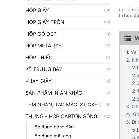
HỘP GIẤY
(19)
HỘP ĐỰNG 
In hộp đ
carton đự
HỘP GIẤY TRÒN
(31)
HỘP GỖ ĐẸP
(3)
M
HỘP METALIZE
(2)
1. Va
HỘP THIẾC
(7)
2. Nh
2.
KỆ TRƯNG BÀY
(2)
2.
KHAY GIẤY
(4)
2.
2.
SẢN PHẨM IN ẤN KHÁC
(4)
2.
TEM NHÃN, TAG MÁC, STICKER
(6)
3. Ch
4. Kí
THÙNG - HỘP CARTON SÓNG
(12)
5. Bí
Hộp đựng bóng đèn
5.
Hộp đựng mật ong
5.2