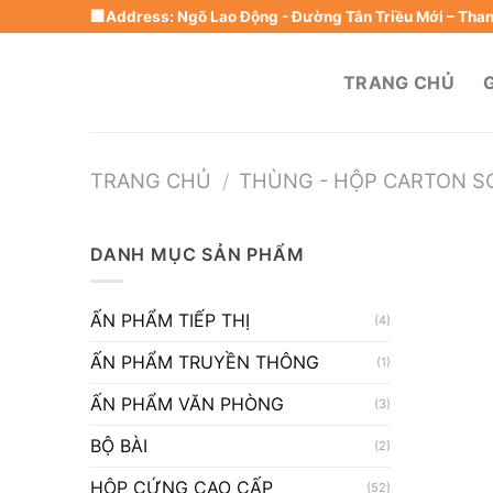
Skip
🏢Address: Ngõ Lao Động - Đường Tân Triều Mới – Thanh
to
content
TRANG CHỦ
G
TRANG CHỦ
/
THÙNG - HỘP CARTON 
DANH MỤC SẢN PHẨM
ẤN PHẨM TIẾP THỊ
(4)
ẤN PHẨM TRUYỀN THÔNG
(1)
ẤN PHẨM VĂN PHÒNG
(3)
BỘ BÀI
(2)
HỘP CỨNG CAO CẤP
(52)