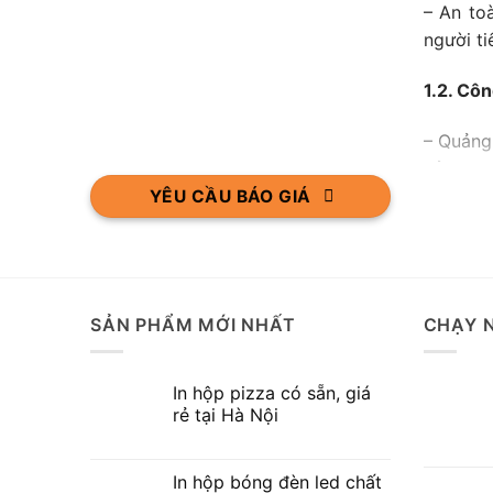
– An to
người ti
1.2. Cô
– Quảng 
của doa
YÊU CẦU BÁO GIÁ
– Tạo ấ
hàng, gi
1.3. Tăn
SẢN PHẨM MỚI NHẤT
CHẠY 
– Chất 
chi tiết
In hộp pizza có sẵn, giá
rẻ tại Hà Nội
– Thể hi
ảnh tích
In hộp bóng đèn led chất