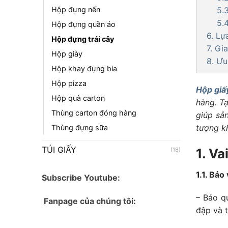
5.
Hộp đựng nến
5.
Hộp đựng quần áo
6. Lự
Hộp đựng trái cây
7. Gi
Hộp giày
8. Ưu
Hộp khay đựng bia
Hộp pizza
Hộp giấ
Hộp quà carton
hàng. T
Thùng carton đóng hàng
giúp sả
tượng k
Thùng đựng sữa
TÚI GIẤY
1. Va
(18)
1.1. Bả
Subscribe Youtube:
– Bảo q
Fanpage của chúng tôi:
đập và t