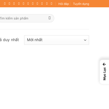
Hỏi đáp
Tuyển dụng
ìm
ếm:
uả duy nhất
←
Mục Lục