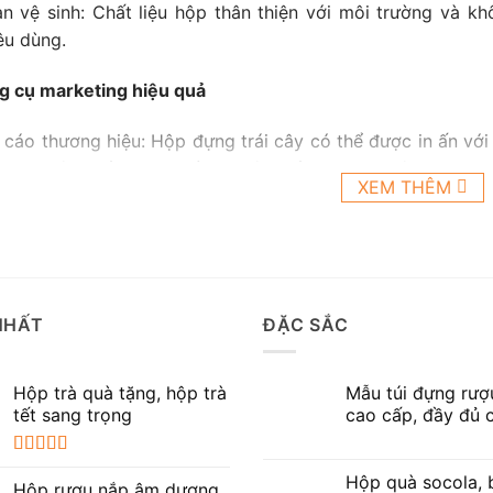
àn vệ sinh: Chất liệu hộp thân thiện với môi trường và 
êu dùng.
ng cụ marketing hiệu quả
cáo thương hiệu: Hộp đựng trái cây có thể được in ấn với 
nh nghiệp, giúp tăng cường nhận thức thương hiệu.
XEM THÊM
n tượng mạnh mẽ: Thiết kế đẹp mắt và chất lượng cao củ
úp ghi nhớ thương hiệu trong tâm hồn của họ.
g sự tin cậy
NHẤT
ĐẶC SẮC
lượng và uy tín: Sử dụng thùng hộp trái cây chất lượng ca
 từ phía doanh nghiệp, tăng cường sự tin tưởng từ phía khá
Hộp trà quà tặng, hộp trà
Mẫu túi đựng rượ
tết sang trọng
cao cấp, đầy đủ c
ện giá trị: Sự chú ý đến việc đóng gói sản phẩm trong hộ
 cực về giá trị sản phẩm và thương hiệu.
Được xếp
Hộp quà socola, 
hạng
5.00
5
Hộp rượu nắp âm dương