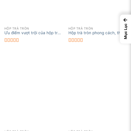
←
Mục Lục
HỘP TRÀ TRÒN
HỘP TRÀ TRÒN
Ưu điểm vượt trội của hộp tròn
Hộp trà tròn phong cách, thiết
đựng trà Tân Cương
kế sáng tạo
Được xếp
Được xếp
hạng
5.00
5
hạng
5.00
5
sao
sao