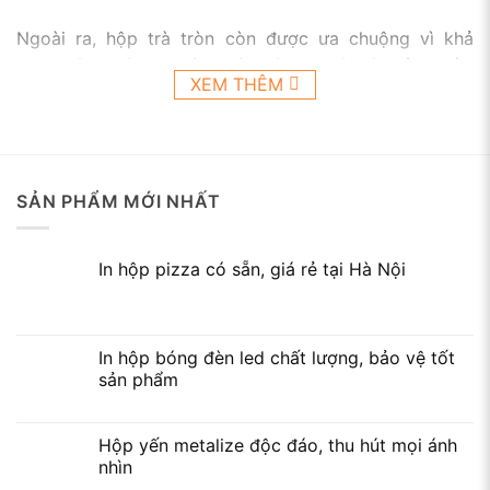
Ngoài ra, hộp trà tròn còn được ưa chuộng vì khả
năng đóng gói gọn gàng và phù hợp với các sản phẩm
XEM THÊM
trà dạng túi hoặc trà lá, giúp giữ hương thơm và chất
lượng của trà tốt hơn.
SẢN PHẨM MỚI NHẤT
In hộp pizza có sẵn, giá rẻ tại Hà Nội
In hộp bóng đèn led chất lượng, bảo vệ tốt
sản phẩm
Hộp yến metalize độc đáo, thu hút mọi ánh
nhìn