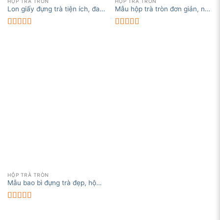
HỘP TRÀ TRÒN
HỘP TRÀ TRÒN
Lon giấy đựng trà tiện ích, đa
Mẫu hộp trà tròn đơn giản, nhẹ
dạng mẫu mã
nhàng
Được xếp
Được xếp
hạng
5.00
5
hạng
5.00
5
sao
sao
HỘP TRÀ TRÒN
Mẫu bao bì đựng trà đẹp, hộp
trà cao cấp, hộp trà tròn
Được xếp
hạng
5.00
5