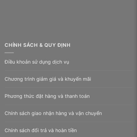
sáng bóng và sang trọng. Chất liệu này thích hợp để
tạo nét tinh tế và đẳng cấp cho sản phẩm của bạn.
Không những thế, loại giấy này còn có giá cả phải
chăng nên được sử dụng rất phổ biến.
CHÍNH SÁCH & QUY ĐỊNH
Điều khoản sử dụng dịch vụ
Chương trình giảm giá và khuyến mãi
Phương thức đặt hàng và thanh toán
Chính sách giao nhận hàng và vận chuyển
Chính sách đổi trả và hoàn tiền
Hộp trà tròn giấy couches