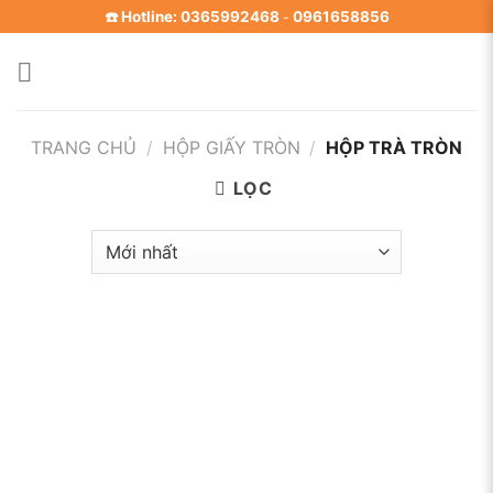
Skip
☎️ Hotline: 0365992468
0961658856
-
to
content
TRANG CHỦ
/
HỘP GIẤY TRÒN
/
HỘP TRÀ TRÒN
LỌC