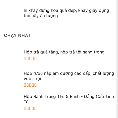
In khay đựng hoa quả đẹp, khay giấy đựng
trái cây ấn tượng
CHẠY NHẤT
Hộp trà quà tặng, hộp trà tết sang trọng
Được xếp
hạng
5.00
5
In hộp trà tròn
Hộp rượu nắp âm dương cao cấp, chất lượng
sao
vượt trội
2. Lợi ích khi in hộp trà tròn
Được xếp
hạng
5.00
5
– Chứa đựng và bảo quản: Hộp giấy tròn đựng trà đáp
Hộp Bánh Trung Thu 5 Bánh - Đẳng Cấp Tinh
sao
Tế
ứng nhu cầu bảo quản trà một cách tối ưu, giúp giữ
cho trà luôn tươi ngon và giữ được hương vị tự nhiên
Được xếp
của nó. Với chất liệu và thiết kế đạt chuẩn, hộp trà tròn