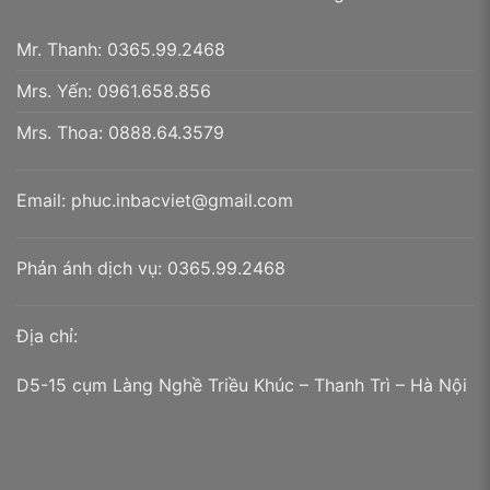
Bạn cần chú ý đến màu sắc và chất liệu những loại
giấy kraft: kraft việt trì, kraft nhật, kraft châu âu. Mỗi
Mr. Thanh:
0365.99.2468
loại có một đặc điểm riêng biệt phù hợp theo ngân
Mrs. Yến:
0961.658.856
sách cũng như nhu cầu khách hàng.
Mrs. Thoa:
0888.64.3579
Email:
phuc.inbacviet@gmail.com
Phản ánh dịch vụ:
0365.99.2468
Địa chỉ:
Hộp trà tròn giấy kraft
D5-15 cụm Làng Nghề Triều Khúc – Thanh Trì – Hà Nội
– Hộp trà tròn bằng chất liệu giấy couches
: Giấy
couches có đặc tính mịn và bóng, tạo ra một bề mặt