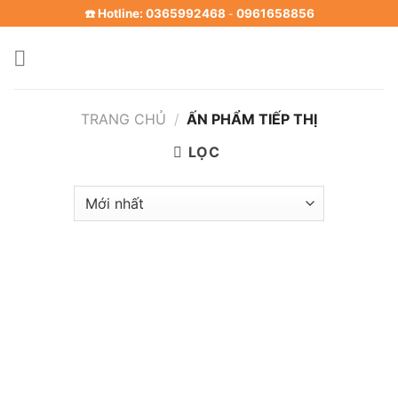
Skip
☎️ Hotline: 0365992468
0961658856
-
to
content
TRANG CHỦ
/
ẤN PHẨM TIẾP THỊ
LỌC