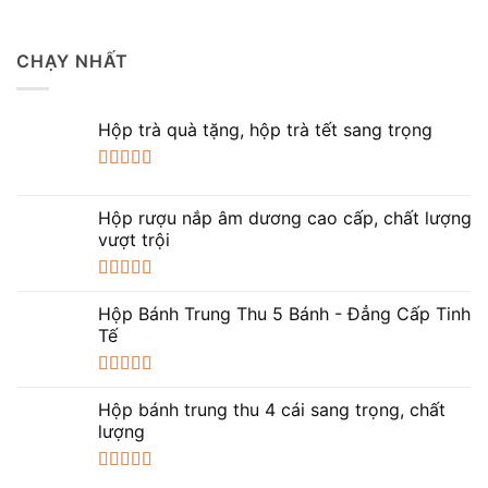
CHẠY NHẤT
Hộp trà quà tặng, hộp trà tết sang trọng
Được xếp
hạng
5.00
5
Hộp rượu nắp âm dương cao cấp, chất lượng
sao
vượt trội
Được xếp
hạng
5.00
5
Hộp Bánh Trung Thu 5 Bánh - Đẳng Cấp Tinh
sao
Tế
Được xếp
hạng
5.00
5
Hộp bánh trung thu 4 cái sang trọng, chất
sao
lượng
Được xếp