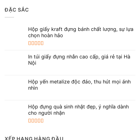
hạng
5.00
5
ĐẶC SẮC
sao
Hộp giấy kraft đựng bánh chất lượng, sự lựa
chọn hoàn hảo
Được xếp
hạng
5.00
5
In túi giấy đựng nhẫn cao cấp, giá rẻ tại Hà
sao
Nội
Hộp yến metalize độc đáo, thu hút mọi ánh
nhìn
Hộp đựng quà sinh nhật đẹp, ý nghĩa dành
cho người nhận
Được xếp
hạng
5.00
5
XẾP HẠNG HÀNG ĐẦU
sao