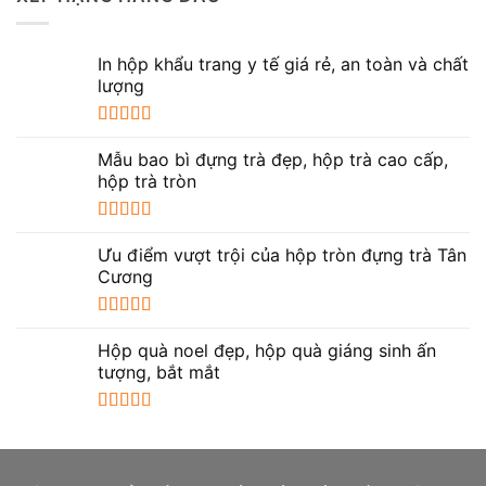
In hộp khẩu trang y tế giá rẻ, an toàn và chất
lượng
Được xếp
hạng
5.00
5
Mẫu bao bì đựng trà đẹp, hộp trà cao cấp,
sao
hộp trà tròn
Được xếp
hạng
5.00
5
Ưu điểm vượt trội của hộp tròn đựng trà Tân
sao
Cương
Được xếp
hạng
5.00
5
Hộp quà noel đẹp, hộp quà giáng sinh ấn
sao
tượng, bắt mắt
Được xếp
hạng
5.00
5
sao