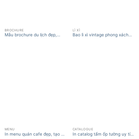
BROCHURE
LÌ XÌ
Mẫu brochure du lịch đẹp,
Bao lì xì vintage phong xách
thiết kế in ấn brochure tour du
cổ xưa, đơn giản
lịch
MENU
CATALOGUE
In menu quán cafe đẹp, tạo ấn
In catalog tấm ốp tường uy tín
XEM THÊM