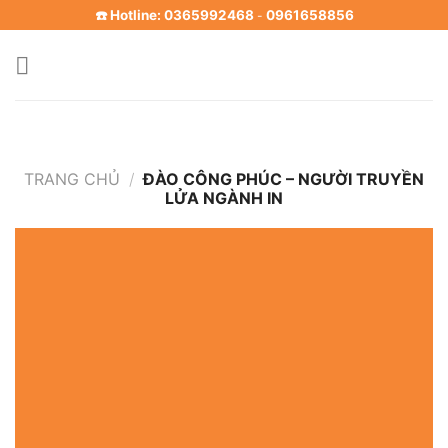
Skip
☎️ Hotline: 0365992468
0961658856
-
to
content
TRANG CHỦ
/
ĐÀO CÔNG PHÚC – NGƯỜI TRUYỀN
LỬA NGÀNH IN