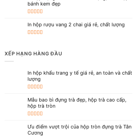
bánh kem đẹp
Được xếp
hạng
5.00
5
In hộp rượu vang 2 chai giá rẻ, chất lượng
sao
Được xếp
hạng
5.00
5
sao
XẾP HẠNG HÀNG ĐẦU
In hộp khẩu trang y tế giá rẻ, an toàn và chất
lượng
Được xếp
hạng
5.00
5
Mẫu bao bì đựng trà đẹp, hộp trà cao cấp,
sao
hộp trà tròn
Được xếp
hạng
5.00
5
Ưu điểm vượt trội của hộp tròn đựng trà Tân
sao
Cương