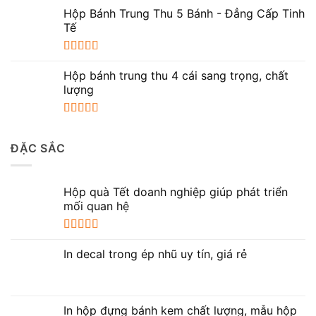
Được xếp
hạng
5.00
5
Hộp Bánh Trung Thu 5 Bánh - Đẳng Cấp Tinh
sao
Tế
Được xếp
hạng
5.00
5
Hộp bánh trung thu 4 cái sang trọng, chất
sao
lượng
Được xếp
hạng
5.00
5
ĐẶC SẮC
sao
Hộp quà Tết doanh nghiệp giúp phát triển
mối quan hệ
Được xếp
hạng
5.00
5
In decal trong ép nhũ uy tín, giá rẻ
sao
In hộp đựng bánh kem chất lượng, mẫu hộp