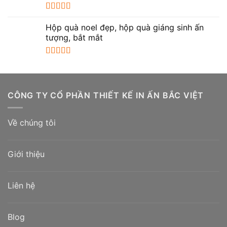
Được xếp
hạng
5.00
5
Hộp quà noel đẹp, hộp quà giáng sinh ấn
sao
tượng, bắt mắt
Được xếp
hạng
5.00
5
sao
CÔNG TY CỔ PHẦN THIẾT KẾ IN ẤN BẮC VIỆT
Về chúng tôi
Giới thiệu
Liên hệ
Blog