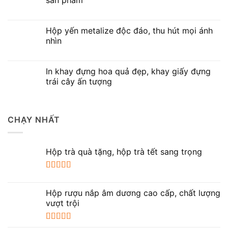
Hộp yến metalize độc đáo, thu hút mọi ánh
nhìn
In khay đựng hoa quả đẹp, khay giấy đựng
trái cây ấn tượng
CHẠY NHẤT
Hộp trà quà tặng, hộp trà tết sang trọng
Được xếp
hạng
5.00
5
Hộp rượu nắp âm dương cao cấp, chất lượng
sao
vượt trội