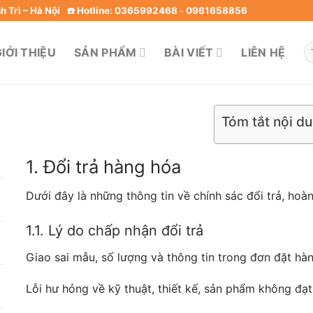
 Trì – Hà Nội
☎️ Hotline: 0365992468
0961658856
-
T
IỚI THIỆU
SẢN PHẨM
BÀI VIẾT
LIÊN HỆ
ki
Tóm tắt nội d
1. Đổi trả hàng hóa
Dưới đây là những thông tin về chính sác đổi trả, hoàn
1.1. Lý do chấp nhận đổi trả
Giao sai mẫu, số lượng và thông tin trong đơn đặt hà
Lỗi hư hỏng về kỹ thuật, thiết kế, sản phẩm không đạt 