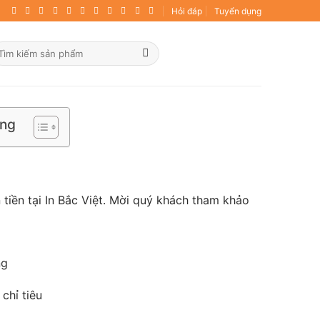
Hỏi đáp
Tuyển dụng
ìm
ếm:
ung
 tiền tại In Bắc Việt. Mời quý khách tham khảo
ng
chỉ tiêu