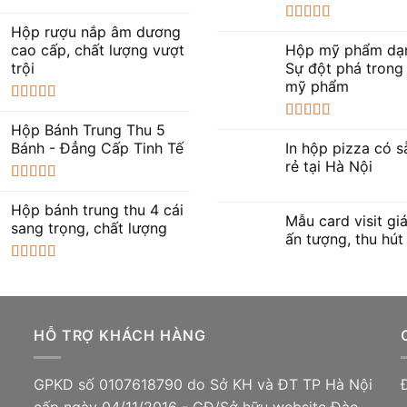
Được xếp
hạng
5.00
5
Hộp rượu nắp âm dương
Được xếp
sao
hạng
4.67
5
cao cấp, chất lượng vượt
Hộp mỹ phẩm dạn
sao
trội
Sự đột phá trong
mỹ phẩm
Được xếp
hạng
5.00
5
Hộp Bánh Trung Thu 5
Được xếp
sao
hạng
5.00
5
Bánh - Đẳng Cấp Tinh Tế
In hộp pizza có s
sao
rẻ tại Hà Nội
Được xếp
hạng
5.00
5
Hộp bánh trung thu 4 cái
Mẫu card visit g
sao
sang trọng, chất lượng
ấn tượng, thu hút
Được xếp
hạng
5.00
5
sao
HỖ TRỢ KHÁCH HÀNG
GPKD số 0107618790 do Sở KH và ĐT TP Hà Nội