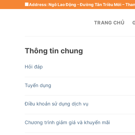
Skip
🏢Address: Ngõ Lao Động - Đường Tân Triều Mới – Thanh
to
content
TRANG CHỦ
G
Thông tin chung
Hỏi đáp
Tuyển dụng
Điều khoản sử dụng dịch vụ
Chương trình giảm giá và khuyến mãi