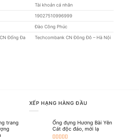
Tài khoản cá nhân
19027510996999
Đào Công Phúc
 CN Đống Đa
Techcombank CN Đông Đô – Hà Nội
XẾP HẠNG HÀNG ĐẦU
ng trang
Ống đựng Hương Bài Yên
lượng
Cát độc đáo, mới lạ
a