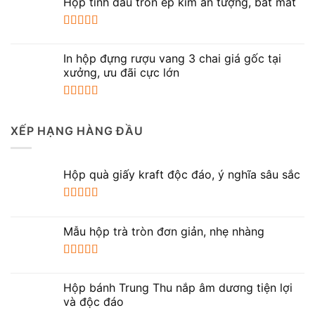
hạng
5.00
5
Hộp tinh dầu tròn ép kim ấn tượng, bắt mắt
sao
Được xếp
hạng
5.00
5
In hộp đựng rượu vang 3 chai giá gốc tại
sao
xưởng, ưu đãi cực lớn
Được xếp
hạng
5.00
5
XẾP HẠNG HÀNG ĐẦU
sao
Hộp quà giấy kraft độc đáo, ý nghĩa sâu sắc
Được xếp
hạng
5.00
5
Mẫu hộp trà tròn đơn giản, nhẹ nhàng
sao
Được xếp
hạng
5.00
5
Hộp bánh Trung Thu nắp âm dương tiện lợi
sao
và độc đáo