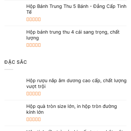
Được xếp
hạng
5.00
5
Hộp Bánh Trung Thu 5 Bánh - Đẳng Cấp Tinh
sao
Tế
Được xếp
hạng
5.00
5
Hộp bánh trung thu 4 cái sang trọng, chất
sao
lượng
Được xếp
hạng
5.00
5
ĐẶC SẮC
sao
Hộp rượu nắp âm dương cao cấp, chất lượng
vượt trội
Được xếp
hạng
5.00
5
Hộp quà tròn size lớn, in hộp tròn đường
sao
kính lớn
Được xếp