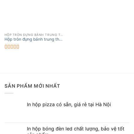
HỘP TRÒN ĐỰNG BÁNH TRUNG THU
Hộp tròn đựng bánh trung thu
sang trọng, chất lượng
XEM THÊM
Được xếp
hạng
5.00
5
sao
SẢN PHẨM MỚI NHẤT
In hộp pizza có sẵn, giá rẻ tại Hà Nội
In hộp bóng đèn led chất lượng, bảo vệ tốt