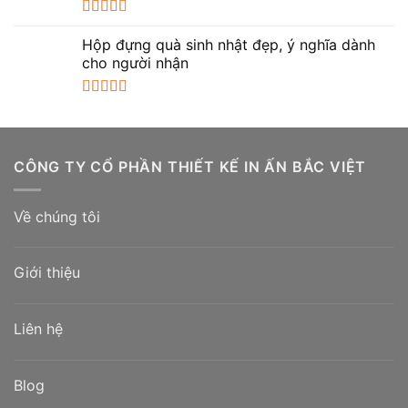
Được xếp
hạng
5.00
5
Hộp đựng quà sinh nhật đẹp, ý nghĩa dành
sao
cho người nhận
Được xếp
hạng
5.00
5
sao
CÔNG TY CỔ PHẦN THIẾT KẾ IN ẤN BẮC VIỆT
Về chúng tôi
Giới thiệu
Liên hệ
Blog