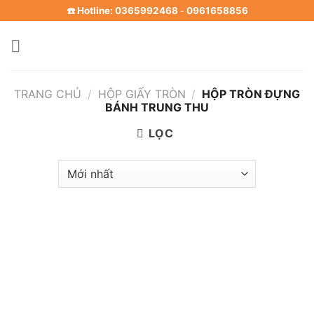
Skip
☎️ Hotline: 0365992468
0961658856
-
to
content
TRANG CHỦ
/
HỘP GIẤY TRÒN
/
HỘP TRÒN ĐỰNG
BÁNH TRUNG THU
LỌC