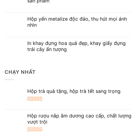
sản phẩm
Hộp yến metalize độc đáo, thu hút mọi ánh
nhìn
In khay đựng hoa quả đẹp, khay giấy đựng
trái cây ấn tượng
CHẠY NHẤT
Hộp trà quà tặng, hộp trà tết sang trọng
Được xếp
hạng
5.00
5
Hộp rượu nắp âm dương cao cấp, chất lượng
sao
vượt trội