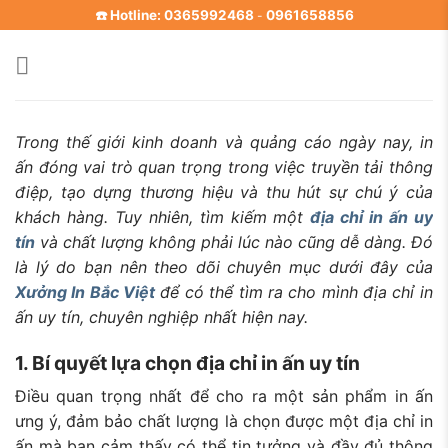
Skip
☎️ Hotline: 0365992468
0961658856
-
to
content
Trong thế giới kinh doanh và quảng cáo ngày nay, in
ấn đóng vai trò quan trọng trong việc truyền tải thông
điệp, tạo dựng thương hiệu và thu hút sự chú ý của
khách hàng. Tuy nhiên, tìm kiếm một
địa chỉ in ấn uy
tín
và chất lượng không phải lúc nào cũng dễ dàng. Đó
là lý do bạn nên theo dõi chuyên mục dưới đây của
Xưởng In Bắc Việt
để có thể tìm ra cho mình địa chỉ in
ấn uy tín, chuyên nghiệp nhất hiện nay.
1. Bí quyết lựa chọn địa chỉ in ấn uy tín
Điều quan trọng nhất để cho ra một sản phẩm in ấn
ưng ý, đảm bảo chất lượng là chọn được một địa chỉ in
ấn mà bạn cảm thấy có thể tin tưởng và đầy đủ thông