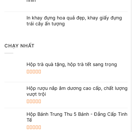
nhìn
In khay đựng hoa quả đẹp, khay giấy đựng
trái cây ấn tượng
CHẠY NHẤT
Hộp trà quà tặng, hộp trà tết sang trọng
Được xếp
hạng
5.00
5
Hộp rượu nắp âm dương cao cấp, chất lượng
sao
vượt trội
Được xếp
hạng
5.00
5
Hộp Bánh Trung Thu 5 Bánh - Đẳng Cấp Tinh
sao
Tế