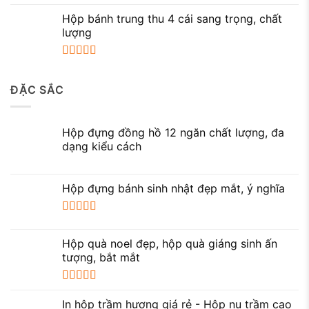
Được xếp
hạng
5.00
5
Hộp bánh trung thu 4 cái sang trọng, chất
sao
lượng
Được xếp
hạng
5.00
5
ĐẶC SẮC
sao
Hộp đựng đồng hồ 12 ngăn chất lượng, đa
dạng kiểu cách
Hộp đựng bánh sinh nhật đẹp mắt, ý nghĩa
Được xếp
hạng
5.00
5
Hộp quà noel đẹp, hộp quà giáng sinh ấn
sao
tượng, bắt mắt
Được xếp
hạng
5.00
5
In hộp trầm hương giá rẻ - Hộp nụ trầm cao