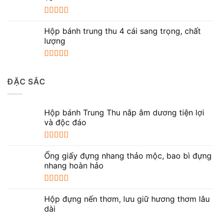
Được xếp
hạng
5.00
5
Hộp bánh trung thu 4 cái sang trọng, chất
sao
lượng
Được xếp
hạng
5.00
5
ĐẶC SẮC
sao
Hộp bánh Trung Thu nắp âm dương tiện lợi
và độc đáo
Được xếp
hạng
5.00
5
Ống giấy đựng nhang thảo mộc, bao bì đựng
sao
nhang hoàn hảo
Được xếp
hạng
5.00
5
Hộp đựng nến thơm, lưu giữ hương thơm lâu
sao
dài