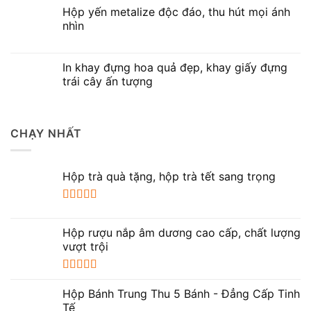
Hộp yến metalize độc đáo, thu hút mọi ánh
nhìn
In khay đựng hoa quả đẹp, khay giấy đựng
trái cây ấn tượng
CHẠY NHẤT
Hộp trà quà tặng, hộp trà tết sang trọng
Được xếp
hạng
5.00
5
Hộp rượu nắp âm dương cao cấp, chất lượng
sao
vượt trội
Được xếp
hạng
5.00
5
Hộp Bánh Trung Thu 5 Bánh - Đẳng Cấp Tinh
sao
Tế