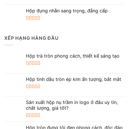
Hộp đựng nhẫn sang trọng, đẳng cấp
Được xếp
hạng
5.00
5
sao
XẾP HẠNG HÀNG ĐẦU
Hộp trà tròn phong cách, thiết kế sáng tạo
Được xếp
hạng
5.00
5
Hộp tinh dầu tròn ép kim ấn tượng, bắt mắt
sao
Được xếp
hạng
5.00
5
Sản xuất hộp nụ trầm in logo ở đâu uy tín,
sao
chất lượng, giá tốt?
Được xếp
hạng
5.00
5
Hộp tròn đựng tỏi đen phong cách, độc đáo