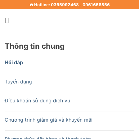
Skip
☎️ Hotline: 0365992468
0961658856
-
to
content
Thông tin chung
Hỏi đáp
Tuyển dụng
Điều khoản sử dụng dịch vụ
Chương trình giảm giá và khuyến mãi
Phương thức đặt hàng và thanh toán