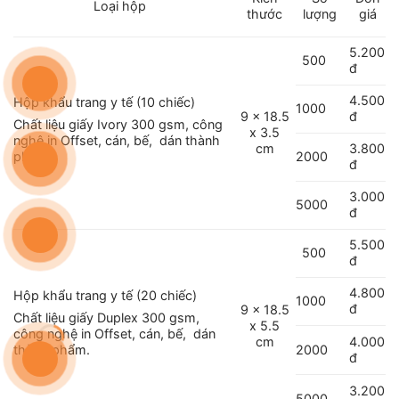
Loại hộp
lượng
thước
giá
5.200
500
đ
4.500
Hộp khẩu trang y tế (10 chiếc)
1000
đ
9 x 18.5
Chất liệu giấy Ivory 300 gsm, công
x 3.5
nghệ in Offset, cán, bế, dán thành
3.800
cm
2000
phẩm.
đ
3.000
5000
đ
5.500
500
đ
4.800
Hộp khẩu trang y tế (20 chiếc)
1000
đ
9 x 18.5
Chất liệu giấy Duplex 300 gsm,
x 5.5
công nghệ in Offset, cán, bế, dán
4.000
cm
2000
thành phẩm.
đ
3.200
5000