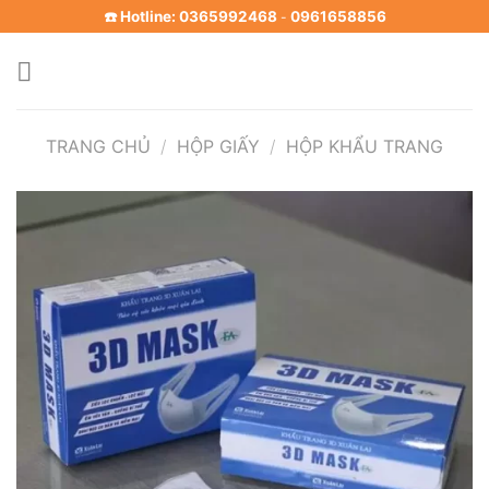
Skip
☎️ Hotline: 0365992468
0961658856
-
to
content
TRANG CHỦ
/
HỘP GIẤY
/
HỘP KHẨU TRANG