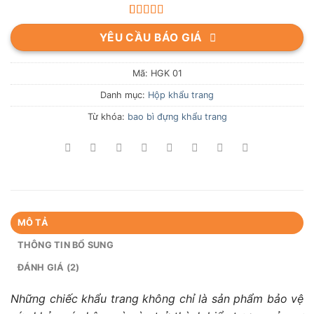
5.00
2
trên 5
YÊU CẦU BÁO GIÁ
dựa trên
đánh giá
Mã:
HGK 01
Danh mục:
Hộp khẩu trang
Từ khóa:
bao bì đựng khẩu trang
MÔ TẢ
THÔNG TIN BỔ SUNG
ĐÁNH GIÁ (2)
Những chiếc khẩu trang không chỉ là sản phẩm bảo vệ