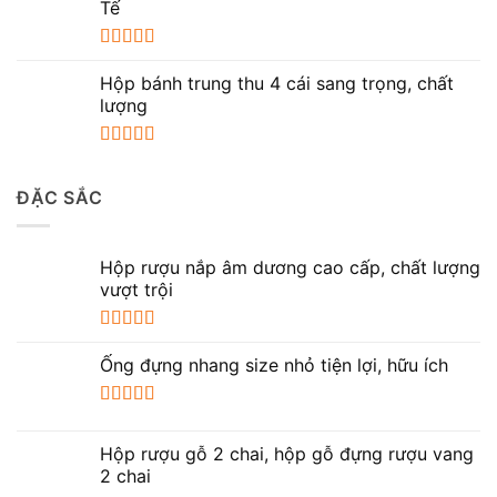
sao
Tế
Được xếp
hạng
5.00
5
Hộp bánh trung thu 4 cái sang trọng, chất
sao
lượng
Được xếp
hạng
5.00
5
ĐẶC SẮC
sao
Hộp rượu nắp âm dương cao cấp, chất lượng
vượt trội
Được xếp
hạng
5.00
5
Ống đựng nhang size nhỏ tiện lợi, hữu ích
sao
Được xếp
hạng
5.00
5
Hộp rượu gỗ 2 chai, hộp gỗ đựng rượu vang
sao
2 chai