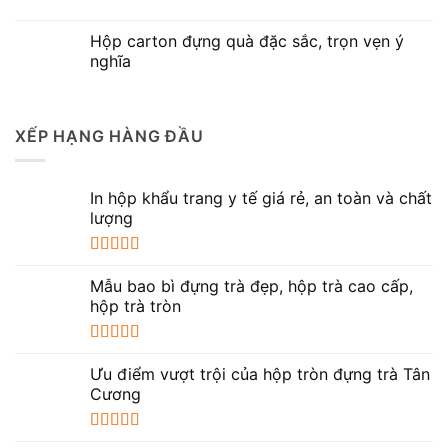
Hộp carton đựng quà đặc sắc, trọn vẹn ý
nghĩa
XẾP HẠNG HÀNG ĐẦU
In hộp khẩu trang y tế giá rẻ, an toàn và chất
lượng
Được xếp
hạng
5.00
5
Mẫu bao bì đựng trà đẹp, hộp trà cao cấp,
sao
hộp trà tròn
Được xếp
hạng
5.00
5
Ưu điểm vượt trội của hộp tròn đựng trà Tân
sao
Cương
Được xếp