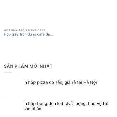
HỘP GIẤY TRÒN ĐỰNG CAFE
Hộp giấy tròn đựng cafe đa
XEM THÊM
dạng, đảm bảo chất lượng
SẢN PHẨM MỚI NHẤT
In hộp pizza có sẵn, giá rẻ tại Hà Nội
In hộp bóng đèn led chất lượng, bảo vệ tốt
sản phẩm