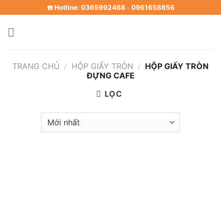
Skip
☎️ Hotline: 0365992468
0961658856
-
to
content
TRANG CHỦ
/
HỘP GIẤY TRÒN
/
HỘP GIẤY TRÒN
ĐỰNG CAFE
LỌC