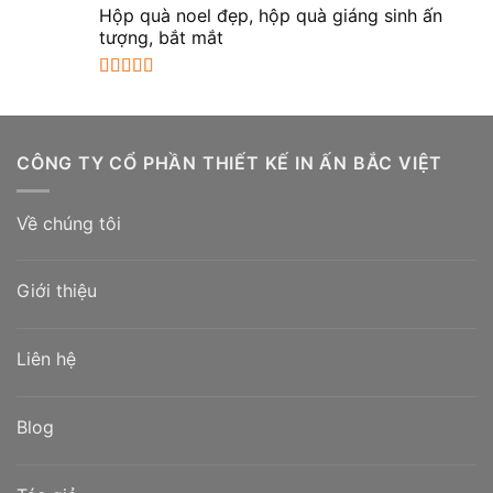
hạng
5.00
5
Hộp quà noel đẹp, hộp quà giáng sinh ấn
sao
tượng, bắt mắt
Được xếp
hạng
5.00
5
sao
CÔNG TY CỔ PHẦN THIẾT KẾ IN ẤN BẮC VIỆT
Về chúng tôi
Giới thiệu
Liên hệ
Blog