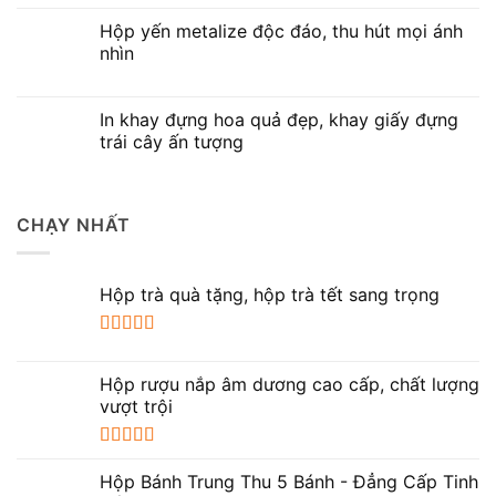
Hộp yến metalize độc đáo, thu hút mọi ánh
nhìn
In khay đựng hoa quả đẹp, khay giấy đựng
trái cây ấn tượng
CHẠY NHẤT
Hộp trà quà tặng, hộp trà tết sang trọng
Được xếp
hạng
5.00
5
Hộp rượu nắp âm dương cao cấp, chất lượng
sao
vượt trội
Được xếp
hạng
5.00
5
Hộp Bánh Trung Thu 5 Bánh - Đẳng Cấp Tinh