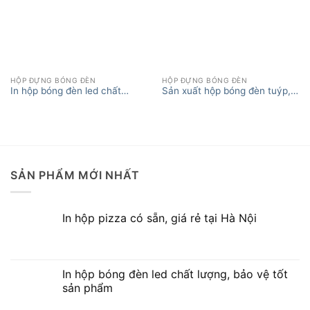
HỘP ĐỰNG BÓNG ĐÈN
HỘP ĐỰNG BÓNG ĐÈN
In hộp bóng đèn led chất
Sản xuất hộp bóng đèn tuýp,
XEM THÊM
lượng, bảo vệ tốt sản phẩm
hộp đựng bóng đèn tại Hà Nội
SẢN PHẨM MỚI NHẤT
In hộp pizza có sẵn, giá rẻ tại Hà Nội
In hộp bóng đèn led chất lượng, bảo vệ tốt
sản phẩm