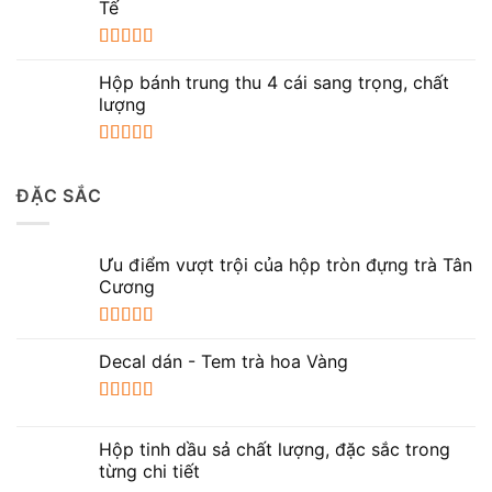
sao
Tế
Được xếp
hạng
5.00
5
Hộp bánh trung thu 4 cái sang trọng, chất
sao
lượng
Được xếp
hạng
5.00
5
ĐẶC SẮC
sao
Ưu điểm vượt trội của hộp tròn đựng trà Tân
Cương
Được xếp
hạng
5.00
5
Decal dán - Tem trà hoa Vàng
sao
Được xếp
hạng
5.00
5
Hộp tinh dầu sả chất lượng, đặc sắc trong
sao
từng chi tiết