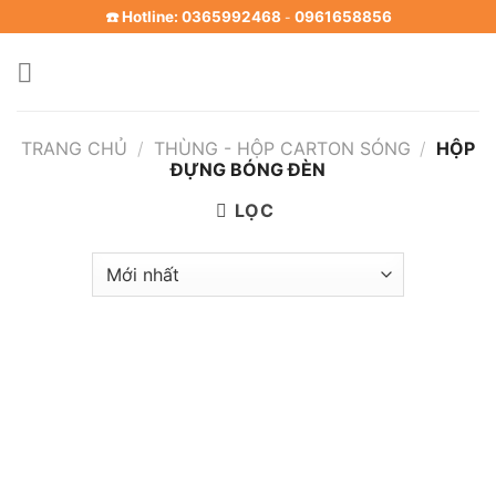
Skip
☎️ Hotline: 0365992468
0961658856
-
to
content
TRANG CHỦ
/
THÙNG - HỘP CARTON SÓNG
/
HỘP
ĐỰNG BÓNG ĐÈN
LỌC