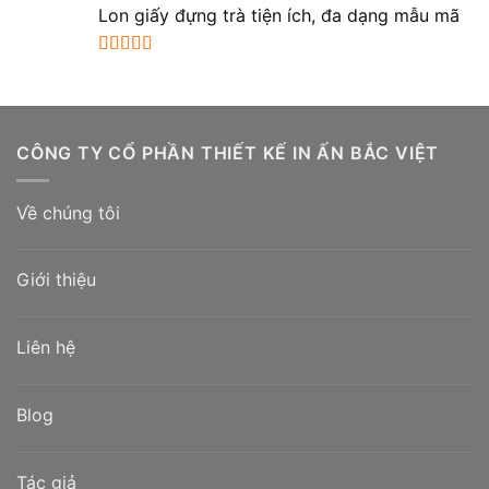
hạng
5.00
5
Lon giấy đựng trà tiện ích, đa dạng mẫu mã
sao
Được xếp
hạng
5.00
5
sao
CÔNG TY CỔ PHẦN THIẾT KẾ IN ẤN BẮC VIỆT
Về chúng tôi
Giới thiệu
Liên hệ
Blog
Tác giả