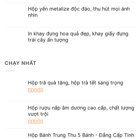
Hộp yến metalize độc đáo, thu hút mọi ánh
nhìn
In khay đựng hoa quả đẹp, khay giấy đựng
trái cây ấn tượng
CHẠY NHẤT
Hộp trà quà tặng, hộp trà tết sang trọng
Được xếp
hạng
5.00
5
Hộp rượu nắp âm dương cao cấp, chất lượng
sao
vượt trội
Được xếp
hạng
5.00
5
Hộp Bánh Trung Thu 5 Bánh - Đẳng Cấp Tinh