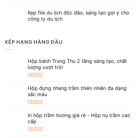
Kẹp file du lịch độc đáo, sáng tạo gợi ý cho
công ty du lịch
XẾP HẠNG HÀNG ĐẦU
Hộp bánh Trung Thu 2 tầng sáng tạo, chất
lượng vượt trội
Được xếp
hạng
5.00
5
Hộp đựng nhang trầm thiên nhiên đa dạng
sao
sắc màu
Được xếp
hạng
5.00
5
In hộp trầm hương giá rẻ - Hộp nụ trầm cao
sao
cấp
Được xếp