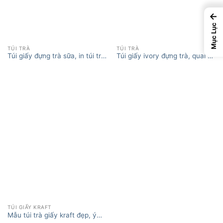
←
Mục Lục
TÚI TRÀ
TÚI TRÀ
Túi giấy đựng trà sữa, in túi trà
Túi giấy ivory đựng trà, quai dù
sữa sáng tạo
xoắn chắc chắn, thẩm mỹ
TÚI GIẤY KRAFT
Mẫu túi trà giấy kraft đẹp, ý