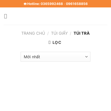
Skip
☎️ Hotline: 0365992468
0961658856
-
to
content
TRANG CHỦ
/
TÚI GIẤY
/
TÚI TRÀ
LỌC