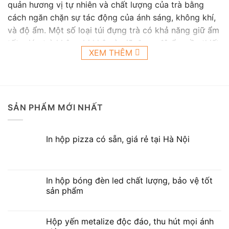
quản hương vị tự nhiên và chất lượng của trà bằng
cách ngăn chặn sự tác động của ánh sáng, không khí,
và độ ẩm. Một số loại túi đựng trà có khả năng giữ ẩm
tốt, giúp trà không bị khô và giữ được độ ẩm cần thiết
XEM THÊM
để duy trì hương vị tốt nhất.
– Chống ô nhiễm mùi: Túi giấy đựng trà thường được
thiết kế để ngăn chặn mùi từ môi trường bên ngoài
xâm nhập vào túi, giúp trà không bị ô nhiễm mùi khác.
SẢN PHẨM MỚI NHẤT
– Tiện lợi và dễ sử dụng: Túi đựng trà thường được
In hộp pizza có sẵn, giá rẻ tại Hà Nội
thiết kế để sử dụng dễ dàng, với nhiều loại túi có thể
mở và đóng lại nhiều lần, như túi có khóa zipper. Điều
này giúp tiết kiệm thời gian và thuận tiện cho người
tiêu dùng.
In hộp bóng đèn led chất lượng, bảo vệ tốt
sản phẩm
– Bảo quản lâu dài: Túi trà cao cấp giúp bảo quản trà
trong thời gian dài mà không làm giảm chất lượng của
Hộp yến metalize độc đáo, thu hút mọi ánh
trà, đặc biệt là khi được lưu trữ ở nơi khô ráo và