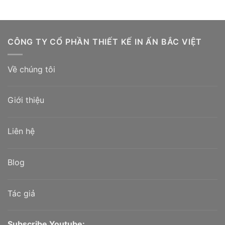
Được xếp
hạng
5.00
5
sao
CÔNG TY CỔ PHẦN THIẾT KẾ IN ẤN BẮC VIỆT
Về chúng tôi
Giới thiệu
Liên hệ
Blog
Túi đựng trà
Tác giả
Subscribe Youtube: