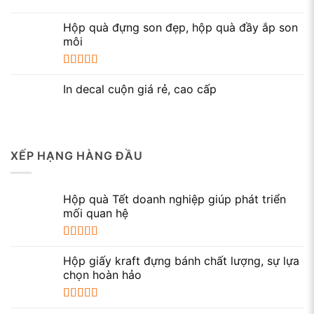
Hộp quà đựng son đẹp, hộp quà đầy ắp son
môi
Được xếp
hạng
5.00
5
In decal cuộn giá rẻ, cao cấp
sao
XẾP HẠNG HÀNG ĐẦU
Hộp quà Tết doanh nghiệp giúp phát triển
mối quan hệ
Bao lì xì đẹp
Được xếp
hạng
5.00
5
Hộp giấy kraft đựng bánh chất lượng, sự lựa
sao
chọn hoàn hảo
Được xếp