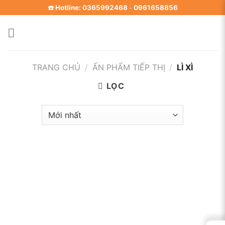
Skip
☎️ Hotline: 0365992468
0961658856
-
to
content
TRANG CHỦ
/
ẤN PHẨM TIẾP THỊ
/
LÌ XÌ
LỌC