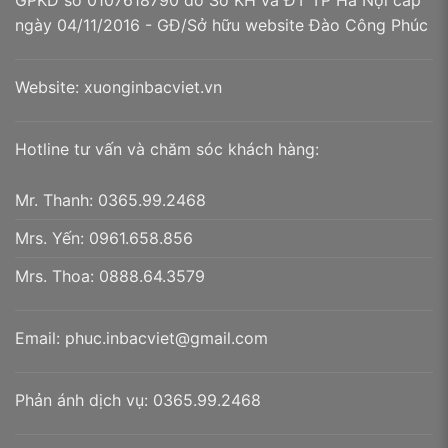
GPKD số 0107618790 do Sở KH và ĐT TP Hà Nội cấp
ngày 04/11/2016 - GĐ/Sở hữu website Đào Công Phúc
Bao lì xì Tết
Website:
xuonginbacviet.vn
Hotline tư vấn và chăm sóc khách hàng:
Mr. Thanh:
0365.99.2468
Mrs. Yến:
0961.658.856
Mrs. Thoa:
0888.64.3579
Email:
phuc.inbacviet@gmail.com
Phản ánh dịch vụ:
0365.99.2468