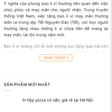
Ý nghĩa của phong bao lì xì thường liên quan đến việc
chúc phúc và may mắn cho người nhận. Trong truyền
thống Việt Nam, việc tặng bao lì xì may mắn thường
diễn ra trong dịp Tết Nguyên Đán (Tết), nơi mọi người
thường tặng nhau những lì xì chứa tiền để mang lại
may mắn, tài lộc trong năm mới.
Bao lì xì không chỉ là một phong tục tặng quà mà còn
thể hiện sự quan tâm, lòng tốt và tình cảm tốt đẹp
XEM THÊM
giữa người tặng và người nhận trong dịp lễ quan trọng.
2. Lý do bạn nên in bao lì xì đẹp mang thương
hiệu của mình
SẢN PHẨM MỚI NHẤT
In bao lì xì theo yêu cầu mang thương hiệu của bạn có
thể mang lại một số lợi ích quan trọng:
In hộp pizza có sẵn, giá rẻ tại Hà Nội
– Quảng bá thương hiệu: Bạn có thể tận dụng dịp lễ,
tết để quảng bá thương hiệu của mình. Việc in lì xì với