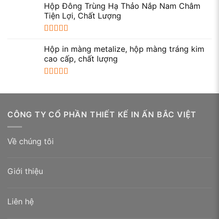
hạng
5.00
5
Hộp Đông Trùng Hạ Thảo Nắp Nam Châm
sao
Tiện Lợi, Chất Lượng
Được xếp
hạng
5.00
5
Hộp in màng metalize, hộp màng tráng kim
sao
cao cấp, chất lượng
Được xếp
hạng
5.00
5
sao
CÔNG TY CỔ PHẦN THIẾT KẾ IN ẤN BẮC VIỆT
Về chúng tôi
Giới thiệu
Liên hệ
Bao lì xì đỏ