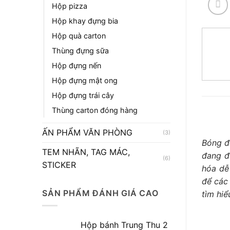
Hộp pizza
Hộp khay đựng bia
Hộp quà carton
Thùng đựng sữa
Hộp đựng nến
Hộp đựng mật ong
Hộp đựng trái cây
Thùng carton đóng hàng
ẤN PHẨM VĂN PHÒNG
(3)
Bóng đ
TEM NHÃN, TAG MÁC,
đang đ
(6)
STICKER
hóa dễ
để các
SẢN PHẨM ĐÁNH GIÁ CAO
tìm hiể
Hộp bánh Trung Thu 2