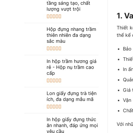
tầng sáng tạo, chất
lượng vượt trội
1. V
Được xếp
Thiết 
hạng
5.00
5
Hộp đựng nhang trầm
sao
thiên nhiên đa dạng
thể kể 
sắc màu
Bảo 
Được xếp
Thiế
hạng
5.00
5
In hộp trầm hương giá
sao
rẻ - Hộp nụ trầm cao
In ấ
cấp
Quản
Được xếp
Giá 
hạng
5.00
5
Lon giấy đựng trà tiện
sao
ích, đa dạng mẫu mã
Vận 
Chất
Được xếp
hạng
5.00
5
In hộp giấy đựng thức
sao
Với nhữ
ăn nhanh, đáp ứng mọi
yêu cầu