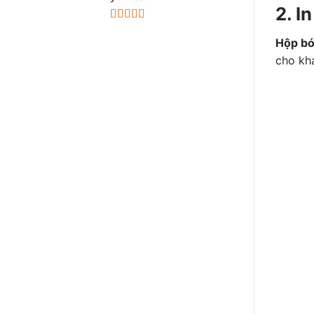
2. I
Được xếp
hạng
5.00
5
Hộp bó
sao
cho kh