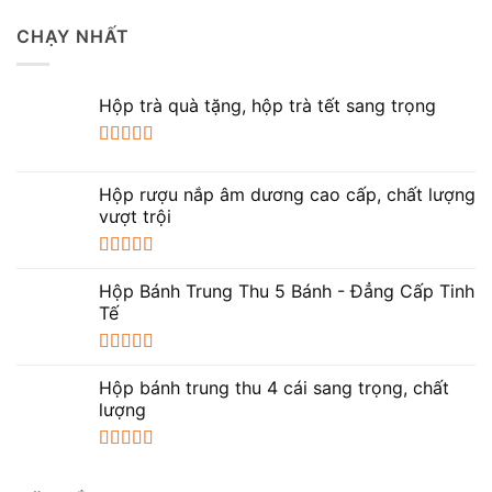
CHẠY NHẤT
Hộp trà quà tặng, hộp trà tết sang trọng
Được xếp
hạng
5.00
5
Hộp rượu nắp âm dương cao cấp, chất lượng
sao
vượt trội
Được xếp
hạng
5.00
5
Hộp Bánh Trung Thu 5 Bánh - Đẳng Cấp Tinh
sao
Tế
Được xếp
hạng
5.00
5
Hộp bánh trung thu 4 cái sang trọng, chất
sao
lượng
Được xếp
hạng
5.00
5