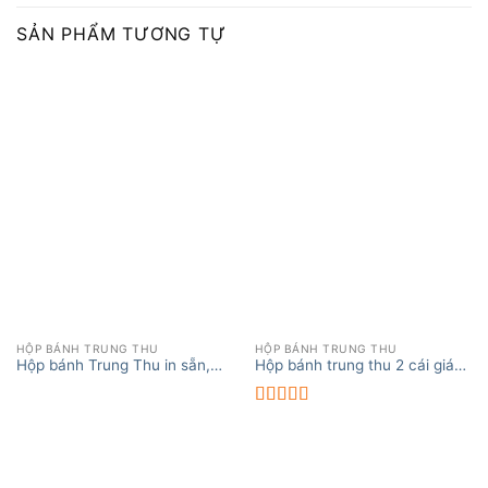
SẢN PHẨM TƯƠNG TỰ
HỘP BÁNH TRUNG THU
HỘP BÁNH TRUNG THU
Hộp bánh Trung Thu in sẵn,
Hộp bánh trung thu 2 cái giá
giá rẻ nhất 2024
rẻ, tiết kiệm chi phí
Được xếp
hạng
5.00
5
sao