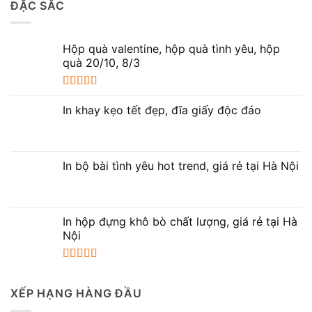
ĐẶC SẮC
sao
Hộp quà valentine, hộp quà tình yêu, hộp
quà 20/10, 8/3
Được xếp
hạng
5.00
5
In khay kẹo tết đẹp, đĩa giấy độc đáo
sao
In bộ bài tình yêu hot trend, giá rẻ tại Hà Nội
In hộp đựng khô bò chất lượng, giá rẻ tại Hà
Nội
Được xếp
hạng
5.00
5
XẾP HẠNG HÀNG ĐẦU
sao