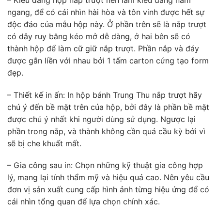
ngang, để có cái nhìn hài hòa và tôn vinh được hết sự
độc đáo của mẫu hộp này. Ở phần trên sẽ là nắp trượt
có dây ruy băng kéo mở dễ dàng, ở hai bên sẽ có
thành hộp để làm cữ giữ nắp trượt. Phần nắp và đáy
được gắn liền với nhau bởi 1 tấm carton cứng tạo form
đẹp.
– Thiết kế in ấn: In hộp bánh Trung Thu nắp trượt hãy
chú ý đến bề mặt trên của hộp, bởi đây là phần bề mặt
được chú ý nhất khi người dùng sử dụng. Ngược lại
phần trong nắp, và thành không cần quá cầu kỳ bởi vì
sẽ bị che khuất mất.
– Gia công sau in: Chọn những kỹ thuật gia công hợp
lý, mang lại tính thẩm mỹ và hiệu quả cao. Nên yêu cầu
đơn vị sản xuất cung cấp hình ảnh từng hiệu ứng để có
cái nhìn tổng quan để lựa chọn chính xác.