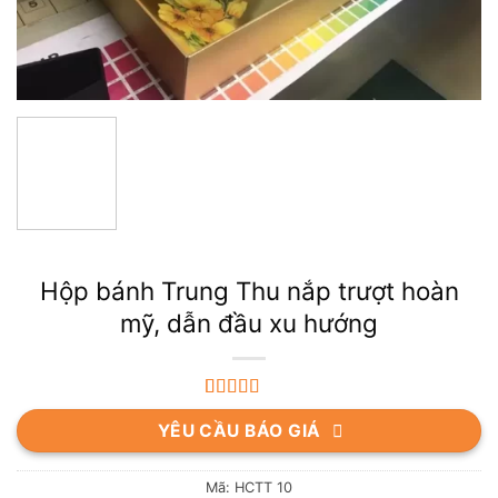
Hộp bánh Trung Thu nắp trượt hoàn
mỹ, dẫn đầu xu hướng
5.00
3
trên 5
YÊU CẦU BÁO GIÁ
dựa trên
đánh giá
Mã:
HCTT 10