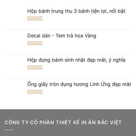
Hộp bánh trung thu 3 bánh tiện lợi, nổi bật
Được xếp
hạng
5.00
5
Decal dán - Tem trà hoa Vàng
sao
Được xếp
hạng
5.00
5
Hộp đựng bánh sinh nhật đẹp mắt, ý nghĩa
sao
Được xếp
hạng
5.00
5
Ống giấy tròn đựng hương Linh Ứng đẹp mắt
sao
Được xếp
hạng
5.00
5
sao
CÔNG TY CỔ PHẦN THIẾT KẾ IN ẤN BẮC VIỆT