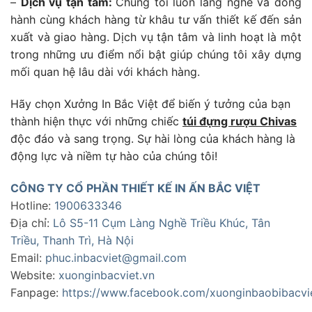
–
Dịch vụ tận tâm:
Chúng tôi luôn lắng nghe và đồng
hành cùng khách hàng từ khâu tư vấn thiết kế đến sản
xuất và giao hàng. Dịch vụ tận tâm và linh hoạt là một
trong những ưu điểm nổi bật giúp chúng tôi xây dựng
mối quan hệ lâu dài với khách hàng.
Hãy chọn Xưởng In Bắc Việt để biến ý tưởng của bạn
thành hiện thực với những chiếc
túi đựng rượu Chivas
độc đáo và sang trọng. Sự hài lòng của khách hàng là
động lực và niềm tự hào của chúng tôi!
CÔNG TY CỔ PHẦN THIẾT KẾ IN ẤN BẮC VIỆT
Hotline:
1900633346
Địa chỉ:
Lô S5-11 Cụm Làng Nghề Triều Khúc, Tân
Triều, Thanh Trì, Hà Nội
Email:
phuc.inbacviet@gmail.com
Website:
xuonginbacviet.vn
Fanpage:
https://www.facebook.com/xuonginbaobibacvi