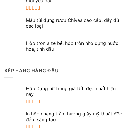
mọi yêu cầu
Được xếp
hạng
5.00
5
Mẫu túi đựng rượu Chivas cao cấp, đầy đủ
sao
các loại
Hộp tròn size bé, hộp tròn nhỏ đựng nước
hoa, tinh dầu
XẾP HẠNG HÀNG ĐẦU
Hộp đựng nữ trang giá tốt, đẹp nhất hiện
nay
Được xếp
hạng
5.00
5
In hộp nhang trầm hương giấy mỹ thuật độc
sao
đáo, sáng tạo