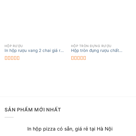
HỘP RƯỢU
HỘP TRÒN ĐỰNG RƯỢU
In hộp rượu vang 2 chai giá rẻ,
Hộp tròn đựng rượu chất
chất lượng
lượng, giá rẻ
Được xếp
Được xếp
hạng
5.00
5
hạng
5.00
5
sao
sao
SẢN PHẨM MỚI NHẤT
In hộp pizza có sẵn, giá rẻ tại Hà Nội