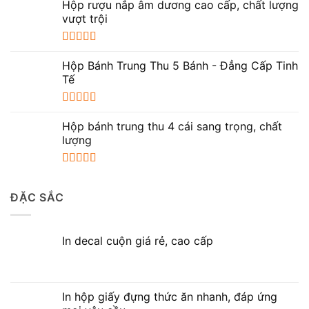
Hộp rượu nắp âm dương cao cấp, chất lượng
sao
vượt trội
Được xếp
hạng
5.00
5
Hộp Bánh Trung Thu 5 Bánh - Đẳng Cấp Tinh
sao
Tế
Được xếp
hạng
5.00
5
Hộp bánh trung thu 4 cái sang trọng, chất
sao
lượng
Được xếp
hạng
5.00
5
ĐẶC SẮC
sao
In decal cuộn giá rẻ, cao cấp
In hộp giấy đựng thức ăn nhanh, đáp ứng