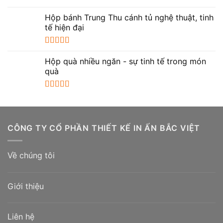
Được xếp
hạng
5.00
5
Hộp bánh Trung Thu cánh tủ nghệ thuật, tinh
sao
tế hiện đại
Được xếp
hạng
5.00
5
Hộp quà nhiều ngăn - sự tinh tế trong món
sao
quà
Được xếp
hạng
5.00
5
sao
CÔNG TY CỔ PHẦN THIẾT KẾ IN ẤN BẮC VIỆT
Về chúng tôi
Giới thiệu
Liên hệ