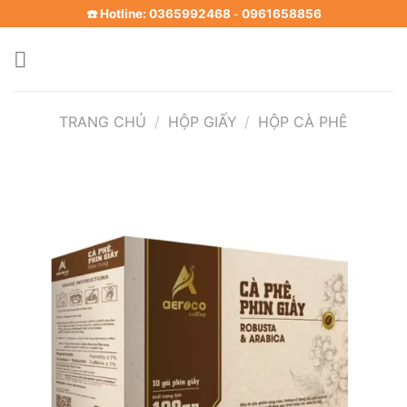
Skip
☎️ Hotline: 0365992468
0961658856
-
to
content
TRANG CHỦ
/
HỘP GIẤY
/
HỘP CÀ PHÊ