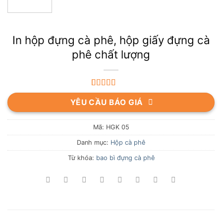
In hộp đựng cà phê, hộp giấy đựng cà
phê chất lượng
5.00
1
trên 5
YÊU CẦU BÁO GIÁ
dựa trên
đánh giá
Mã:
HGK 05
Danh mục:
Hộp cà phê
Từ khóa:
bao bì đựng cà phê