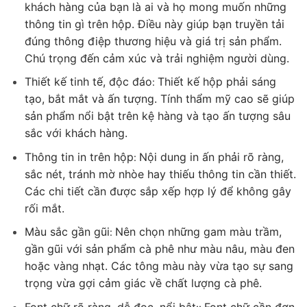
khách hàng của bạn là ai và họ mong muốn những
thông tin gì trên hộp. Điều này giúp bạn truyền tải
đúng thông điệp thương hiệu và giá trị sản phẩm.
Chú trọng đến cảm xúc và trải nghiệm người dùng.
Thiết kế tinh tế, độc đáo
Thiết kế hộp phải sáng
:
tạo, bắt mắt và ấn tượng. Tính thẩm mỹ cao sẽ giúp
sản phẩm nổi bật trên kệ hàng và tạo ấn tượng sâu
sắc với khách hàng.
Thông tin in trên hộp
Nội dung in ấn phải rõ ràng,
:
sắc nét, tránh mờ nhòe hay thiếu thông tin cần thiết.
Các chi tiết cần được sắp xếp hợp lý để không gây
rối mắt.
Màu sắc gần gũi
Nên chọn những gam màu trầm,
:
gần gũi với sản phẩm cà phê như màu nâu, màu đen
hoặc vàng nhạt. Các tông màu này vừa tạo sự sang
trọng vừa gợi cảm giác về chất lượng cà phê.
Font chữ rõ ràng, dễ đọc, nổi bật
Font chữ cần đơn