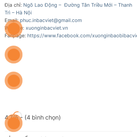
Địa chỉ:
Ngõ Lao Động – Đường Tân Triều Mới – Thanh
Trì – Hà Nội
Email:
phuc.inbacviet@gmail.com
Website:
xuonginbacviet.vn
Fanpage:
https://www.facebook.com/xuonginbaobibacvi
4.7/5 - (4 bình chọn)