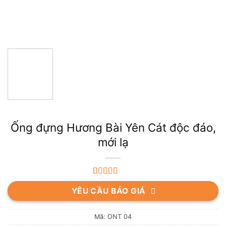
Ống đựng Hương Bài Yên Cát độc đáo,
mới lạ
5.00
2
trên 5
YÊU CẦU BÁO GIÁ
dựa trên
đánh giá
Mã:
ONT 04