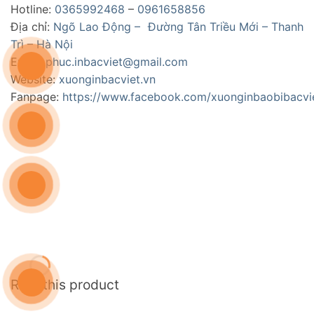
Hotline:
0365992468
–
0961658856
Địa chỉ:
Ngõ Lao Động – Đường Tân Triều Mới – Thanh
Trì – Hà Nội
Email:
phuc.inbacviet@gmail.com
Website:
xuonginbacviet.vn
Fanpage:
https://www.facebook.com/xuonginbaobibacvi
Rate this product