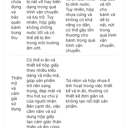
chứa
bị nát vỡ hay biến
bị dính nước.
vệ tốt
đựng
dạng trong quá
Tuy nhiên, hộp
cho
và
trình vận chuyển
nhựa cứng và
bánh và
bảo
và lưu trữ. Tuy
không có khả
dễ bị
quản
nhiên, hộp giấy
năng co dãn,
nát, nứt
bánh
không chống
có thể gây tổn
trong
trung
nước tốt và có
thương cho
quá trình
thu
thể dễ bị ẩm
bánh trong quá
vận
trong môi trường
trình vận
chuyển.
ẩm ướt.
chuyển.
Có thể in ấn và
thiết kế hộp giấy
theo nhiều kiểu
dáng và mẫu mã,
Thẩm
giúp sản phẩm
Túi nilon và hộp nhựa ít
mỹ
trở nên sang
linh hoạt trong việc thiết
và
trọng, đẹp mắt và
kế và in ấn, thường có
cảm
thu hút sự chú ý
thiết kế đơn giản và
giá
của người nhận.
không tạo nổi bật sản
sử
Bên cạnh đó, việc
phẩm.
dụng
cầm nắm và sử
dụng hộp giấy
tạo cảm giác thân
thiện và ấm cúng.