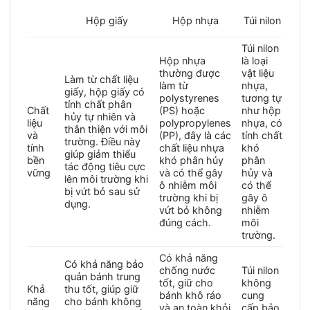
Hộp nhựa
Hộp giấy
Túi nilon
Túi nilon
Hộp nhựa
là loại
thường được
vật liệu
Làm từ chất liệu
làm từ
nhựa,
giấy, hộp giấy có
polystyrenes
tương tự
tính chất phân
Chất
(PS) hoặc
như hộp
hủy tự nhiên và
liệu
polypropylenes
nhựa, có
thân thiện với môi
và
(PP), đây là các
tính chất
trường. Điều này
tính
chất liệu nhựa
khó
giúp giảm thiểu
bền
khó phân hủy
phân
tác động tiêu cực
vững
và có thể gây
hủy và
lên môi trường khi
ô nhiễm môi
có thể
bị vứt bỏ sau sử
trường khi bị
gây ô
dụng.
vứt bỏ không
nhiễm
đúng cách.
môi
trường.
Có khả năng
Có khả năng bảo
chống nước
Túi nilon
quản bánh trung
tốt, giữ cho
không
Khả
thu tốt, giúp giữ
bánh khô ráo
cung
năng
cho bánh không
và an toàn khỏi
cấp bảo