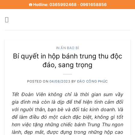
Skip
☎️ Hotline: 0365992468
0961658856
-
to
content
IN ẤN BAO BÌ
Bí quyết in hộp bánh trung thu độc
đáo, sang trọng
POSTED ON
04/08/2023
BY
ĐÀO CÔNG PHÚC
Tết Đoàn Viên không chỉ là thời gian sum vầy
gia đình mà còn là dịp để thể hiện tình cảm đối
với người thân, bạn bè và đối tác kinh doanh. Và
để làm điều đó một cách đặc biệt, không gì tốt
hơn việc tặng những chiếc bánh Trung Thu ngon
lành, đẹp mắt, được đựng trong những hộp cao