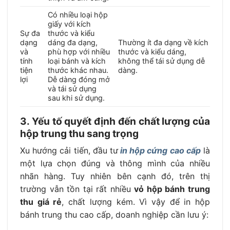
Có nhiều loại hộp
giấy với kích
Sự đa
thước và kiểu
dạng
dáng đa dạng,
Thường ít đa dạng về kích
và
phù hợp với nhiều
thước và kiểu dáng,
tính
loại bánh và kích
không thể tái sử dụng dễ
tiện
thước khác nhau.
dàng.
lợi
Dễ dàng đóng mở
và tái sử dụng
sau khi sử dụng.
3. Yếu tố quyết định đến chất lượng của
hộp trung thu sang trọng
Xu hướng cải tiến, đầu tư
in hộp cứng cao cấp
là
một lựa chọn đúng và thông mình của nhiều
nhãn hàng. Tuy nhiên bên cạnh đó, trên thị
trường vẫn tồn tại rất nhiều
vỏ hộp bánh trung
thu giá rẻ
, chất lượng kém. Vì vậy để in hộp
bánh trung thu cao cấp, doanh nghiệp cần lưu ý: