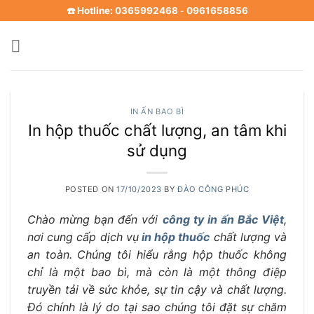
Skip
☎️ Hotline: 0365992468
0961658856
-
to
content
IN ẤN BAO BÌ
In hộp thuốc chất lượng, an tâm khi
sử dụng
POSTED ON
17/10/2023
BY
ĐÀO CÔNG PHÚC
Chào mừng bạn đến với
công ty in ấn Bắc Việt
,
nơi cung cấp dịch vụ
in hộp thuốc
chất lượng và
an toàn. Chúng tôi hiểu rằng hộp thuốc không
chỉ là một bao bì, mà còn là một thông điệp
truyền tải về sức khỏe, sự tin cậy và chất lượng.
Đó chính là lý do tại sao chúng tôi đặt sự chăm