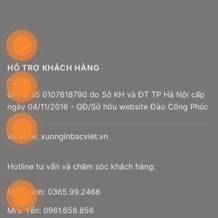
HỖ TRỢ KHÁCH HÀNG
GPKD số 0107618790 do Sở KH và ĐT TP Hà Nội cấp
ngày 04/11/2016 - GĐ/Sở hữu website Đào Công Phúc
Website:
xuonginbacviet.vn
Hotline tư vấn và chăm sóc khách hàng:
Mr. Thanh:
0365.99.2468
Mrs. Yến:
0961.658.856