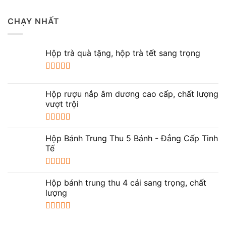
CHẠY NHẤT
Hộp trà quà tặng, hộp trà tết sang trọng
Được xếp
hạng
5.00
5
Hộp rượu nắp âm dương cao cấp, chất lượng
sao
vượt trội
Được xếp
hạng
5.00
5
Hộp Bánh Trung Thu 5 Bánh - Đẳng Cấp Tinh
sao
Tế
Được xếp
hạng
5.00
5
Hộp bánh trung thu 4 cái sang trọng, chất
sao
lượng
Được xếp
hạng
5.00
5