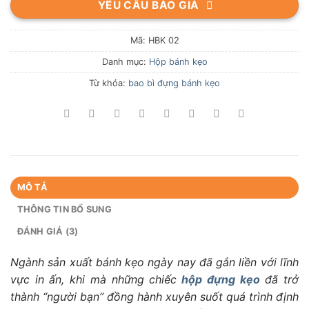
YÊU CẦU BÁO GIÁ
dựa trên
đánh giá
Mã:
HBK 02
Danh mục:
Hộp bánh kẹo
Từ khóa:
bao bì đựng bánh kẹo
MÔ TẢ
THÔNG TIN BỔ SUNG
ĐÁNH GIÁ (3)
Ngành sản xuất bánh kẹo ngày nay đã gắn liền với lĩnh
vực in ấn, khi mà những chiếc
hộp đựng kẹo
đã trở
thành “người bạn” đồng hành xuyên suốt quá trình định