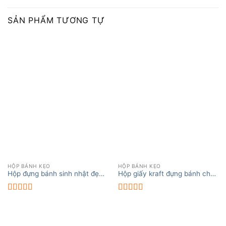
SẢN PHẨM TƯƠNG TỰ
HỘP BÁNH KẸO
HỘP BÁNH KẸO
Hộp đựng bánh sinh nhật đẹp
Hộp giấy kraft đựng bánh chất
mắt, ý nghĩa
lượng, sự lựa chọn hoàn hảo
Được xếp
Được xếp
hạng
5.00
5
hạng
5.00
5
sao
sao