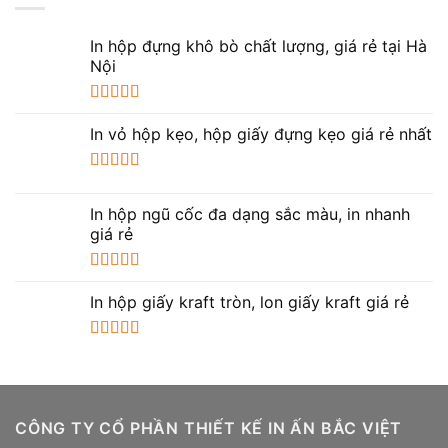
In hộp đựng khô bò chất lượng, giá rẻ tại Hà
Nội
Được xếp
hạng
5.00
5
In vỏ hộp kẹo, hộp giấy đựng kẹo giá rẻ nhất
sao
Được xếp
hạng
5.00
5
In hộp ngũ cốc đa dạng sắc màu, in nhanh
sao
giá rẻ
Được xếp
hạng
5.00
5
In hộp giấy kraft tròn, lon giấy kraft giá rẻ
sao
Được xếp
hạng
5.00
5
sao
CÔNG TY CỔ PHẦN THIẾT KẾ IN ẤN BẮC VIỆT