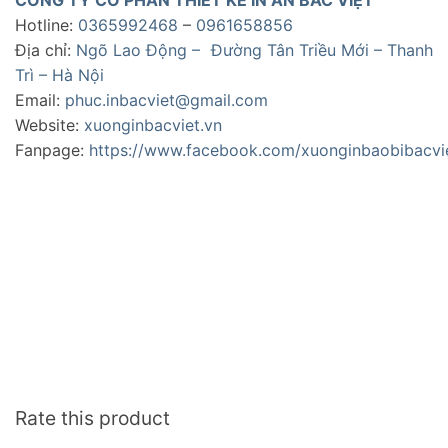
CÔNG TY CỔ PHẦN THIẾT KẾ IN ẤN BẮC VIỆT
Hotline:
0365992468
–
0961658856
Địa chỉ:
Ngõ Lao Động – Đường Tân Triều Mới – Thanh
Trì – Hà Nội
Email:
phuc.inbacviet@gmail.com
Website:
xuonginbacviet.vn
Fanpage:
https://www.facebook.com/xuonginbaobibacvi
Rate this product