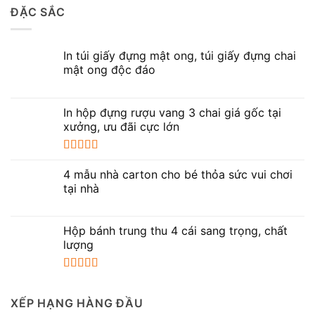
ĐẶC SẮC
sao
In túi giấy đựng mật ong, túi giấy đựng chai
mật ong độc đáo
In hộp đựng rượu vang 3 chai giá gốc tại
xưởng, ưu đãi cực lớn
Được xếp
hạng
5.00
5
4 mẫu nhà carton cho bé thỏa sức vui chơi
sao
tại nhà
Hộp bánh trung thu 4 cái sang trọng, chất
lượng
Được xếp
hạng
5.00
5
XẾP HẠNG HÀNG ĐẦU
sao