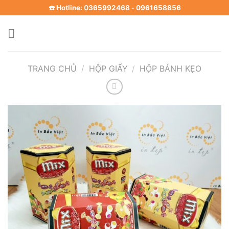
Skip
☎️ Hotline: 0365992468
0961658856
-
to
content
TRANG CHỦ
/
HỘP GIẤY
/
HỘP BÁNH KẸO