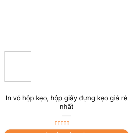
In vỏ hộp kẹo, hộp giấy đựng kẹo giá rẻ
nhất
5.00
3
trên 5