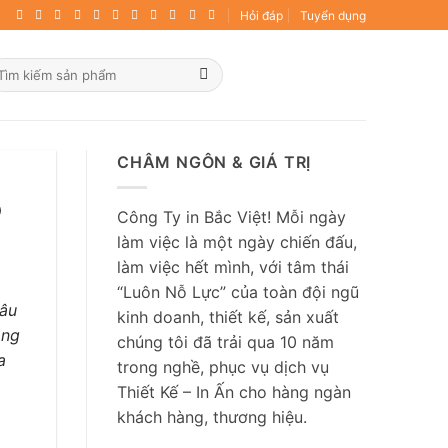
Hỏi đáp
Tuyển dụng
ìm
ếm:
CHÂM NGÔN & GIÁ TRỊ
ó
Công Ty in Bắc Việt! Mỗi ngày
làm việc là một ngày chiến đấu,
làm việc hết mình, với tâm thái
“Luôn Nỗ Lực” của toàn đội ngũ
lâu
kinh doanh, thiết kế, sản xuất
ang
chúng tôi đã trải qua 10 năm
a
trong nghề, phục vụ dịch vụ
Thiết Kế – In Ấn cho hàng ngàn
khách hàng, thương hiệu.