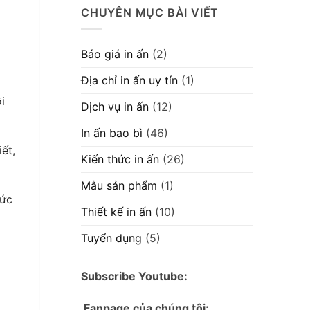
CHUYÊN MỤC BÀI VIẾT
Báo giá in ấn
(2)
Địa chỉ in ấn uy tín
(1)
i
Dịch vụ in ấn
(12)
In ấn bao bì
(46)
ết,
Kiến thức in ấn
(26)
Mẫu sản phẩm
(1)
Mức
Thiết kế in ấn
(10)
Tuyển dụng
(5)
Subscribe Youtube:
Fanpage của chúng tôi: