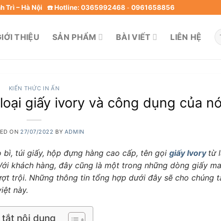
 Trì – Hà Nội
☎️ Hotline: 0365992468
0961658856
-
T
IỚI THIỆU
SẢN PHẨM
BÀI VIẾT
LIÊN HỆ
ki
KIẾN THỨC IN ẤN
 loại giấy ivory và công dụng của n
TED ON
27/07/2022
BY
ADMIN
 bì, túi giấy, hộp đựng hàng cao cấp, tên gọi
giấy Ivory
từ 
n. Với khách hàng, đây cũng là một trong những dòng giấy m
ượt trội. Những thông tin tổng hợp dưới đây sẽ cho chúng t
iệt này.
tắt nội dung