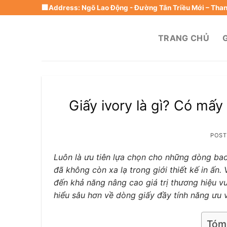
Skip
🏢Address: Ngõ Lao Động - Đường Tân Triều Mới – Thanh
to
content
TRANG CHỦ
G
Giấy ivory là gì? Có mấy
POS
Luôn là ưu tiên lựa chọn cho những dòng bao
đã không còn xa lạ trong giới thiết kế in ấ
đến khả năng nâng cao giá trị thương hiệu v
hiểu sâu hơn về dòng giấy đầy tính năng ưu v
Tóm 