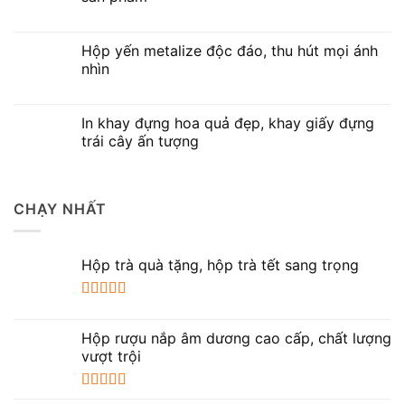
Hộp yến metalize độc đáo, thu hút mọi ánh
nhìn
In khay đựng hoa quả đẹp, khay giấy đựng
trái cây ấn tượng
CHẠY NHẤT
Hộp trà quà tặng, hộp trà tết sang trọng
Được xếp
hạng
5.00
5
Hộp rượu nắp âm dương cao cấp, chất lượng
sao
vượt trội
Được xếp