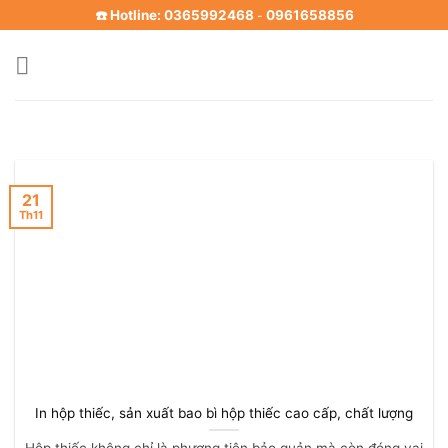
Skip
☎️ Hotline: 0365992468
0961658856
-
to
content
21
Th11
In hộp thiếc, sản xuất bao bì hộp thiếc cao cấp, chất lượng
Hộp thiếc không chỉ là phương tiện bảo quản mà còn đóng vai