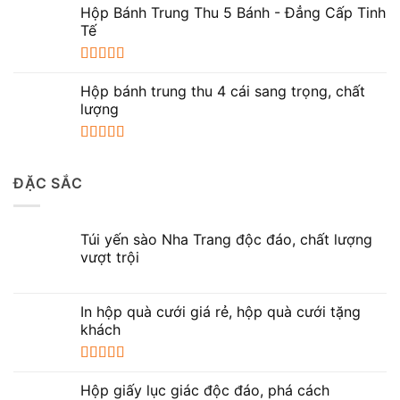
hạng
5.00
5
Hộp Bánh Trung Thu 5 Bánh - Đẳng Cấp Tinh
sao
Tế
Được xếp
hạng
5.00
5
Hộp bánh trung thu 4 cái sang trọng, chất
sao
lượng
Được xếp
hạng
5.00
5
ĐẶC SẮC
sao
Túi yến sào Nha Trang độc đáo, chất lượng
vượt trội
In hộp quà cưới giá rẻ, hộp quà cưới tặng
khách
Được xếp
hạng
5.00
5
Hộp giấy lục giác độc đáo, phá cách