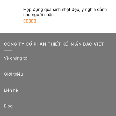
Được xếp
hạng
5.00
5
Hộp đựng quà sinh nhật đẹp, ý nghĩa dành
sao
cho người nhận
Được xếp
hạng
5.00
5
sao
CÔNG TY CỔ PHẦN THIẾT KẾ IN ẤN BẮC VIỆT
Về chúng tôi
Giới thiệu
Liên hệ
Blog