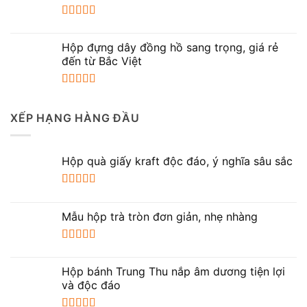
sao
Được xếp
hạng
5.00
5
Hộp đựng dây đồng hồ sang trọng, giá rẻ
sao
đến từ Bắc Việt
Được xếp
hạng
5.00
5
XẾP HẠNG HÀNG ĐẦU
sao
Hộp quà giấy kraft độc đáo, ý nghĩa sâu sắc
Được xếp
hạng
5.00
5
Mẫu hộp trà tròn đơn giản, nhẹ nhàng
sao
Được xếp
hạng
5.00
5
Hộp bánh Trung Thu nắp âm dương tiện lợi
sao
và độc đáo