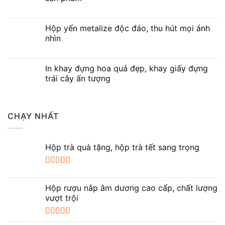
Hộp yến metalize độc đáo, thu hút mọi ánh
nhìn
In khay đựng hoa quả đẹp, khay giấy đựng
trái cây ấn tượng
CHẠY NHẤT
Hộp trà quà tặng, hộp trà tết sang trọng
Được xếp
hạng
5.00
5
Hộp rượu nắp âm dương cao cấp, chất lượng
sao
vượt trội
Được xếp