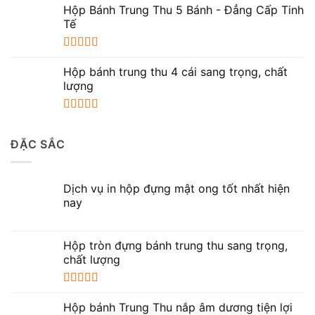
hạng
5.00
5
Hộp Bánh Trung Thu 5 Bánh - Đẳng Cấp Tinh
sao
Tế
Được xếp
hạng
5.00
5
Hộp bánh trung thu 4 cái sang trọng, chất
sao
lượng
Được xếp
hạng
5.00
5
ĐẶC SẮC
sao
Dịch vụ in hộp đựng mật ong tốt nhất hiện
nay
Hộp tròn đựng bánh trung thu sang trọng,
chất lượng
Được xếp
hạng
5.00
5
Hộp bánh Trung Thu nắp âm dương tiện lợi