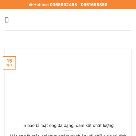
Skip
☎️ Hotline: 0365992468
0961658856
-
to
content
15
Th7
In bao bì mật ong đa dạng, cam kết chất lượng
Mật ong là một loại thực phẩm tự nhiên với nhiều giá trị dinh