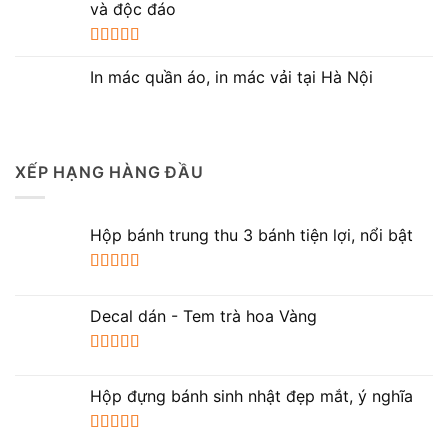
sao
và độc đáo
Được xếp
hạng
5.00
5
In mác quần áo, in mác vải tại Hà Nội
sao
XẾP HẠNG HÀNG ĐẦU
Hộp bánh trung thu 3 bánh tiện lợi, nổi bật
Được xếp
hạng
5.00
5
Decal dán - Tem trà hoa Vàng
sao
Được xếp
hạng
5.00
5
Hộp đựng bánh sinh nhật đẹp mắt, ý nghĩa
sao
Được xếp