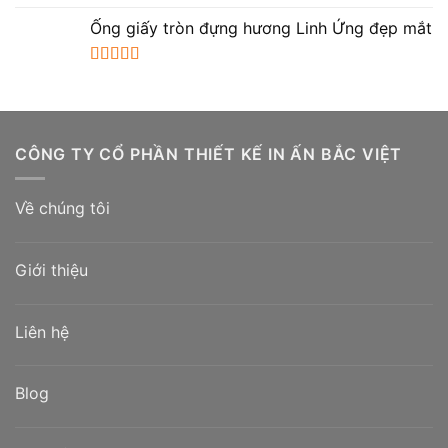
hạng
5.00
5
Ống giấy tròn đựng hương Linh Ứng đẹp mắt
sao
Được xếp
hạng
5.00
5
sao
CÔNG TY CỔ PHẦN THIẾT KẾ IN ẤN BẮC VIỆT
Về chúng tôi
Giới thiệu
Liên hệ
Blog