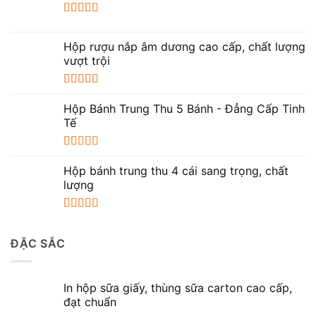
Được xếp
hạng
5.00
5
Hộp rượu nắp âm dương cao cấp, chất lượng
sao
vượt trội
Được xếp
hạng
5.00
5
Hộp Bánh Trung Thu 5 Bánh - Đẳng Cấp Tinh
sao
Tế
Được xếp
hạng
5.00
5
Hộp bánh trung thu 4 cái sang trọng, chất
sao
lượng
Được xếp
hạng
5.00
5
ĐẶC SẮC
sao
In hộp sữa giấy, thùng sữa carton cao cấp,
đạt chuẩn