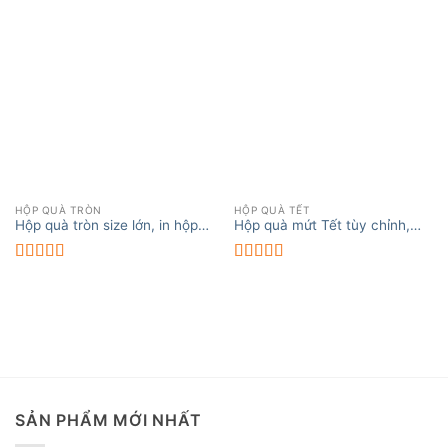
HỘP QUÀ TRÒN
HỘP QUÀ TẾT
Hộp quà tròn size lớn, in hộp
Hộp quà mứt Tết tùy chỉnh,
tròn đường kính lớn
đảm bảo chất lượng
Được xếp
Được xếp
hạng
5.00
5
hạng
5.00
5
sao
sao
SẢN PHẨM MỚI NHẤT