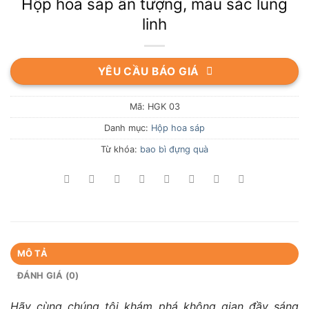
Hộp hoa sáp ấn tượng, màu sắc lung
linh
YÊU CẦU BÁO GIÁ
Mã:
HGK 03
Danh mục:
Hộp hoa sáp
Từ khóa:
bao bì đựng quà
MÔ TẢ
ĐÁNH GIÁ (0)
Hãy cùng chúng tôi khám phá không gian đầy sáng