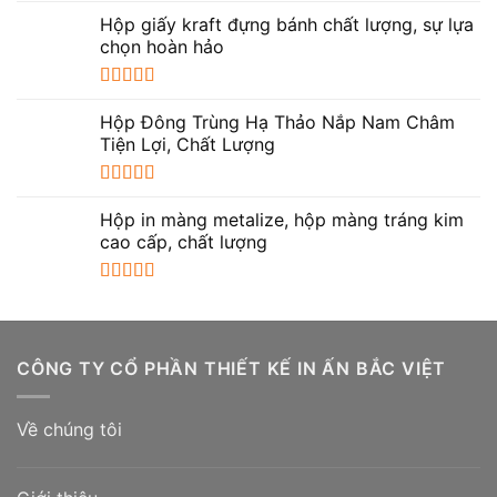
Được xếp
hạng
5.00
5
Hộp giấy kraft đựng bánh chất lượng, sự lựa
sao
chọn hoàn hảo
Được xếp
hạng
5.00
5
Hộp Đông Trùng Hạ Thảo Nắp Nam Châm
sao
Tiện Lợi, Chất Lượng
Được xếp
hạng
5.00
5
Hộp in màng metalize, hộp màng tráng kim
sao
cao cấp, chất lượng
Được xếp
hạng
5.00
5
sao
CÔNG TY CỔ PHẦN THIẾT KẾ IN ẤN BẮC VIỆT
Về chúng tôi