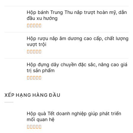
Hộp bánh Trung Thu nắp trượt hoàn mỹ, dẫn
đầu xu hướng
Được xếp
hạng
5.00
5
Hộp rượu nắp âm dương cao cấp, chất lượng
sao
vượt trội
Được xếp
hạng
5.00
5
Hộp đựng dây chuyền đặc sắc, nâng cao giá
sao
trị sản phẩm
Được xếp
hạng
5.00
5
XẾP HẠNG HÀNG ĐẦU
sao
Hộp quà Tết doanh nghiệp giúp phát triển
mối quan hệ