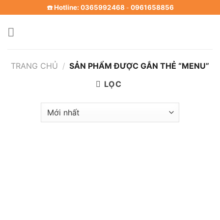
Skip
☎️ Hotline: 0365992468
0961658856
-
to
content
TRANG CHỦ
/
SẢN PHẨM ĐƯỢC GẮN THẺ “MENU”
LỌC