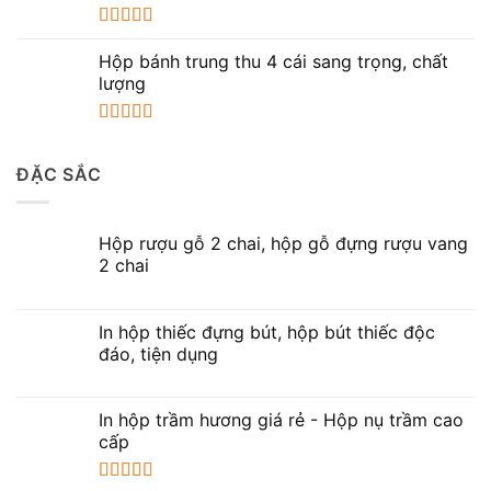
Được xếp
hạng
5.00
5
Hộp bánh trung thu 4 cái sang trọng, chất
sao
lượng
Được xếp
hạng
5.00
5
ĐẶC SẮC
sao
Hộp rượu gỗ 2 chai, hộp gỗ đựng rượu vang
2 chai
In hộp thiếc đựng bút, hộp bút thiếc độc
đáo, tiện dụng
In hộp trầm hương giá rẻ - Hộp nụ trầm cao
cấp