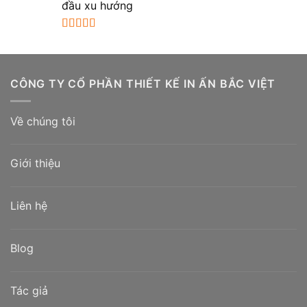
sao
đầu xu hướng
Được xếp
hạng
5.00
5
sao
CÔNG TY CỔ PHẦN THIẾT KẾ IN ẤN BẮC VIỆT
Về chúng tôi
Giới thiệu
Liên hệ
Blog
Tác giả