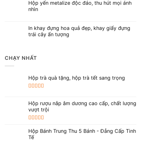
Hộp yến metalize độc đáo, thu hút mọi ánh
nhìn
In khay đựng hoa quả đẹp, khay giấy đựng
trái cây ấn tượng
CHẠY NHẤT
Hộp trà quà tặng, hộp trà tết sang trọng
Được xếp
hạng
5.00
5
Hộp rượu nắp âm dương cao cấp, chất lượng
sao
vượt trội
Được xếp
hạng
5.00
5
Hộp Bánh Trung Thu 5 Bánh - Đẳng Cấp Tinh
sao
Tế