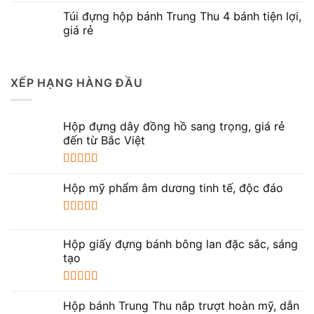
Được xếp
hạng
5.00
5
Túi đựng hộp bánh Trung Thu 4 bánh tiện lợi,
sao
giá rẻ
XẾP HẠNG HÀNG ĐẦU
Hộp đựng dây đồng hồ sang trọng, giá rẻ
đến từ Bắc Việt
Được xếp
hạng
5.00
5
Hộp mỹ phẩm âm dương tinh tế, độc đáo
sao
Được xếp
hạng
5.00
5
Hộp giấy đựng bánh bông lan đặc sắc, sáng
sao
tạo
Được xếp
hạng
5.00
5
Hộp bánh Trung Thu nắp trượt hoàn mỹ, dẫn