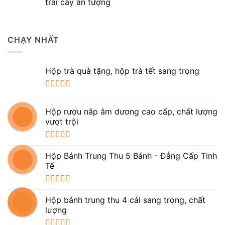
trái cây ấn tượng
CHẠY NHẤT
Hộp trà quà tặng, hộp trà tết sang trọng
Được xếp
hạng
5.00
5
Hộp rượu nắp âm dương cao cấp, chất lượng
sao
vượt trội
Được xếp
hạng
5.00
5
Hộp Bánh Trung Thu 5 Bánh - Đẳng Cấp Tinh
sao
Tế
Được xếp
hạng
5.00
5
Hộp bánh trung thu 4 cái sang trọng, chất
sao
lượng