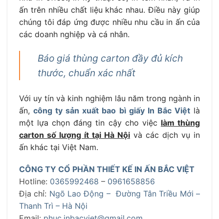
ấn trên nhiều chất liệu khác nhau. Điều này giúp
chúng tôi đáp ứng được nhiều nhu cầu in ấn của
các doanh nghiệp và cá nhân.
Báo giá thùng carton đầy đủ kích
thước, chuẩn xác nhất
Với uy tín và kinh nghiệm lâu năm trong ngành in
ấn,
công ty sản xuất bao bì giấy In Bắc Việt
là
một lựa chọn đáng tin cậy cho việc
làm thùng
carton số lượng ít tại Hà Nội
và các dịch vụ in
ấn khác tại Việt Nam.
CÔNG TY CỔ PHẦN THIẾT KẾ IN ẤN BẮC VIỆT
Hotline:
0365992468
–
0961658856
Địa chỉ:
Ngõ Lao Động – Đường Tân Triều Mới –
Thanh Trì – Hà Nội
Email:
phuc.inbacviet@gmail.com