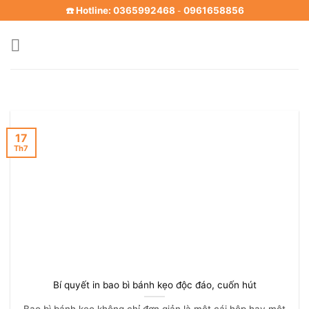
Skip
☎️ Hotline: 0365992468
0961658856
-
to
content
17
Th7
Bí quyết in bao bì bánh kẹo độc đáo, cuốn hút
Bao bì bánh kẹo không chỉ đơn giản là một cái hộp hay một