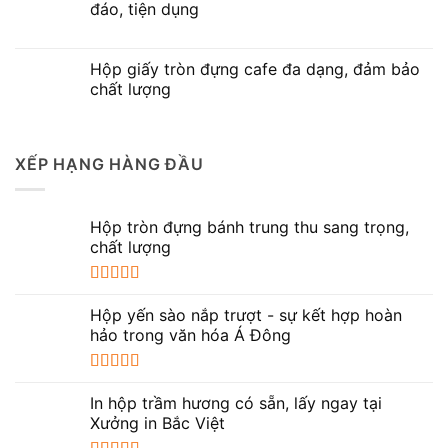
sao
đáo, tiện dụng
Hộp giấy tròn đựng cafe đa dạng, đảm bảo
chất lượng
XẾP HẠNG HÀNG ĐẦU
Hộp tròn đựng bánh trung thu sang trọng,
chất lượng
Được xếp
hạng
5.00
5
Hộp yến sào nắp trượt - sự kết hợp hoàn
sao
hảo trong văn hóa Á Đông
Được xếp
hạng
5.00
5
In hộp trầm hương có sẵn, lấy ngay tại
sao
Xưởng in Bắc Việt