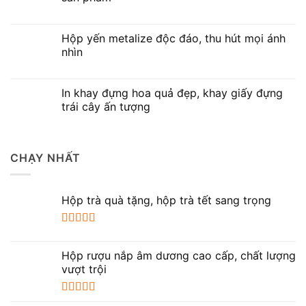
Hộp yến metalize độc đáo, thu hút mọi ánh
nhìn
In khay đựng hoa quả đẹp, khay giấy đựng
trái cây ấn tượng
CHẠY NHẤT
Hộp trà quà tặng, hộp trà tết sang trọng
Được xếp
hạng
5.00
5
Hộp rượu nắp âm dương cao cấp, chất lượng
sao
vượt trội
Được xếp