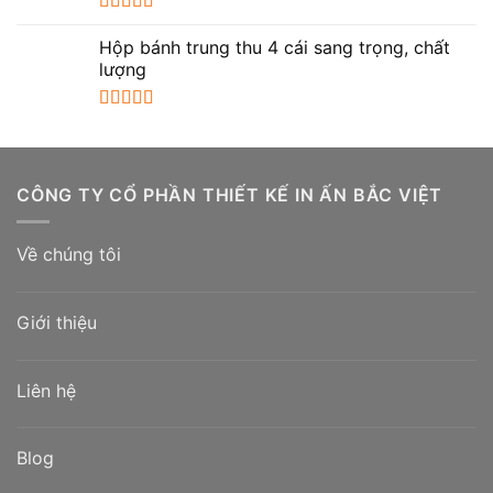
Được xếp
hạng
5.00
5
Hộp bánh trung thu 4 cái sang trọng, chất
sao
lượng
Được xếp
hạng
5.00
5
sao
CÔNG TY CỔ PHẦN THIẾT KẾ IN ẤN BẮC VIỆT
Về chúng tôi
Giới thiệu
Liên hệ
Blog