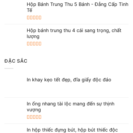
hạng
5.00
5
Hộp Bánh Trung Thu 5 Bánh - Đẳng Cấp Tinh
sao
Tế
Được xếp
hạng
5.00
5
Hộp bánh trung thu 4 cái sang trọng, chất
sao
lượng
Được xếp
hạng
5.00
5
ĐẶC SẮC
sao
In khay kẹo tết đẹp, đĩa giấy độc đáo
In ống nhang tài lộc mang đến sự thịnh
vượng
Được xếp
hạng
5.00
5
In hộp thiếc đựng bút, hộp bút thiếc độc